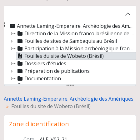
Annette Laming-Emperaire. Archéologie des Amériques
Direction de la Mission franco-brésilienne de Lagoa Santa
Fouilles de sites de Sambaquis au Brésil
Participation à la Mission archéologique franco-brésilienne au Piaui
Fouilles du site de Wobeto (Brésil)
Dossiers d'études
Préparation de publications
Documentation
Correspondance
Préparation de thèse de doctorat « La signification de l’art rupestre paléolithique. Méthode et applications », sous la direction d’André Leroi-Gourhan, Faculté des lettres, université de Paris
Annette Laming-Emperaire. Archéologie des Amériques
Fouilles du site de Wobeto (Brésil)
Zone d'identification
Cote
ALE_V02_21