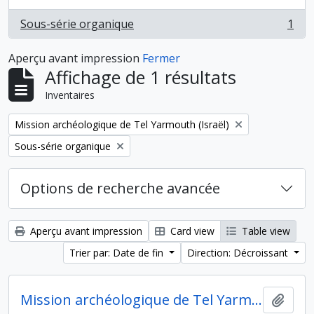
Sous-série organique
1
, 1 résultats
Aperçu avant impression
Fermer
Affichage de 1 résultats
Inventaires
Remove filter:
Mission archéologique de Tel Yarmouth (Israël)
Remove filter:
Sous-série organique
Options de recherche avancée
Aperçu avant impression
Card view
Table view
Trier par: Date de fin
Direction: Décroissant
Mission archéologique de Tel Yarmouth, Israël
Ajout