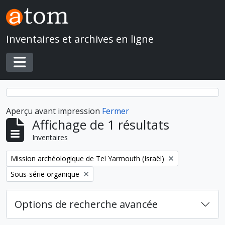
Skip to main content
Inventaires et archives en ligne
Toggle navigation
Aperçu avant impression
Fermer
Affichage de 1 résultats
Inventaires
Remove filter:
Mission archéologique de Tel Yarmouth (Israël)
Remove filter:
Sous-série organique
Options de recherche avancée