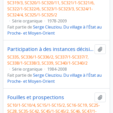
SC319/3, SC320/1-SC320/11, SC321/1-SC321/6,
SC322/1-SC322/6, SC323/1-SC323/3, SC324/1-
SC324/4, SC325/1-SC325/2
·
Série organique
·
1978-2009
Fait partie de
Serge Cleuziou. Du village à l'État au
Proche- et Moyen-Orient
Participation à des instances décisionnelles ou consultatives
Ajout
SC335, SC336/1-SC336/2, SC337/1-SC337/7,
SC338/1-SC338/3, SC339, SC340/1-SC340/2
·
Série organique
·
1984-2008
Fait partie de
Serge Cleuziou. Du village à l'État au
Proche- et Moyen-Orient
Fouilles et prospections
Ajout
SC10/1-SC10/4, SC15/1-SC15/2, SC16-SC19, SC25-
SC28, SC35-SC42, SC45/1-SC45/2, SC46, SC47/1-