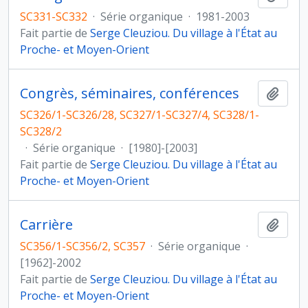
SC331-SC332
·
Série organique
·
1981-2003
Fait partie de
Serge Cleuziou. Du village à l'État au
Proche- et Moyen-Orient
Congrès, séminaires, conférences
Ajout
SC326/1-SC326/28, SC327/1-SC327/4, SC328/1-
SC328/2
·
Série organique
·
[1980]-[2003]
Fait partie de
Serge Cleuziou. Du village à l'État au
Proche- et Moyen-Orient
Carrière
Ajout
SC356/1-SC356/2, SC357
·
Série organique
·
[1962]-2002
Fait partie de
Serge Cleuziou. Du village à l'État au
Proche- et Moyen-Orient