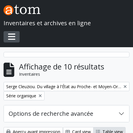
Skip to main content
Inventaires et archives en ligne
Toggle navigation
Affichage de 10 résultats
Inventaires
Remove filter:
Serge Cleuziou. Du village à l'État au Proche- et Moyen-Orient
Remove filter:
Série organique
Options de recherche avancée
Aperçu avant impression
Card view
Table view