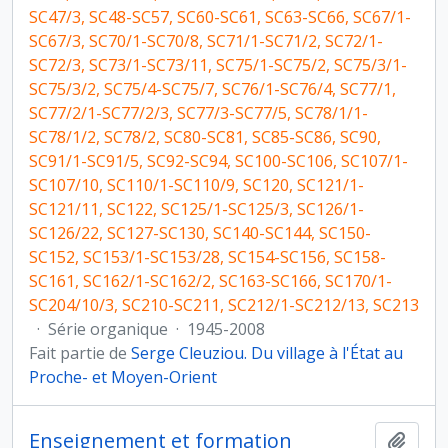
SC47/3, SC48-SC57, SC60-SC61, SC63-SC66, SC67/1-
SC67/3, SC70/1-SC70/8, SC71/1-SC71/2, SC72/1-
SC72/3, SC73/1-SC73/11, SC75/1-SC75/2, SC75/3/1-
SC75/3/2, SC75/4-SC75/7, SC76/1-SC76/4, SC77/1,
SC77/2/1-SC77/2/3, SC77/3-SC77/5, SC78/1/1-
SC78/1/2, SC78/2, SC80-SC81, SC85-SC86, SC90,
SC91/1-SC91/5, SC92-SC94, SC100-SC106, SC107/1-
SC107/10, SC110/1-SC110/9, SC120, SC121/1-
SC121/11, SC122, SC125/1-SC125/3, SC126/1-
SC126/22, SC127-SC130, SC140-SC144, SC150-
SC152, SC153/1-SC153/28, SC154-SC156, SC158-
SC161, SC162/1-SC162/2, SC163-SC166, SC170/1-
SC204/10/3, SC210-SC211, SC212/1-SC212/13, SC213
·
Série organique
·
1945-2008
Fait partie de
Serge Cleuziou. Du village à l'État au
Proche- et Moyen-Orient
Enseignement et formation
Ajout