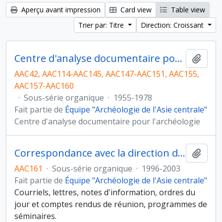
Aperçu avant impression
Card view
Table view
Trier par: Titre
Direction: Croissant
Centre d'analyse documentaire pour l'archéologie
Ajout
AAC42, AAC114-AAC145, AAC147-AAC151, AAC155,
AAC157-AAC160
·
Sous-série organique
·
1955-1978
Fait partie de
Équipe "Archéologie de l'Asie centrale"
Centre d'analyse documentaire pour l'archéologie
Correspondance avec la direction de l'UMR et la MAE
Ajout
AAC161
·
Sous-série organique
·
1996-2003
Fait partie de
Équipe "Archéologie de l'Asie centrale"
Courriels, lettres, notes d'information, ordres du
jour et comptes rendus de réunion, programmes de
séminaires.