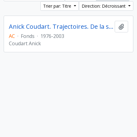
Trier par: Titre
Direction: Décroissant
Anick Coudart. Trajectoires. De la sédentarisation à l'État
Ajout
AC
·
Fonds
·
1976-2003
Coudart Anick