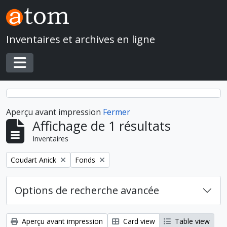
Skip to main content
Inventaires et archives en ligne
Toggle navigation
Aperçu avant impression
Fermer
Affichage de 1 résultats
Inventaires
Remove filter:
Remove filter:
Coudart Anick
Fonds
Options de recherche avancée
Aperçu avant impression
Card view
Table view