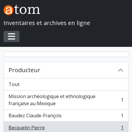
Skip to main content
Inventaires et archives en ligne
Toggle navigation
Producteur
Tout
Mission archéologique et ethnologique
1
, 1 résultats
française au Mexique
Baudez Claude-François
1
, 1 résultats
Becquelin Pierre
1
, 1 résultats