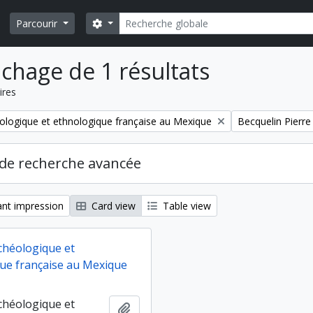
Rechercher
Search options
Parcourir
ichage de 1 résultats
ires
Remove filter:
ologique et ethnologique française au Mexique
Becquelin Pierre
de recherche avancée
nt impression
Card view
Table view
chéologique et
ue française au Mexique
chéologique et
Ajouter au presse-papier