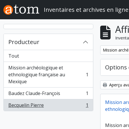
Skip to main content
Inventaires et archives en ligne
Aff
Inventa
Producteur
Remove filter:
Mission arché
Tout
Options 
Mission archéologique et
ethnologique française au
1
, 1 résultats
Mexique
Aperçu ava
Baudez Claude-François
1
, 1 résultats
Mission ar
Becquelin Pierre
1
, 1 résultats
ethnologiq
Mission ar