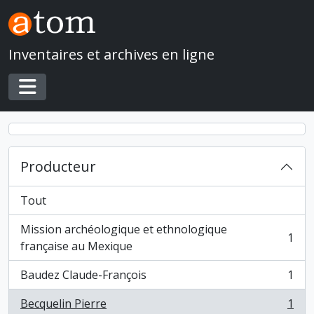
Skip to main content
Inventaires et archives en ligne
Toggle navigation
Producteur
Tout
Mission archéologique et ethnologique
1
, 1 résultats
française au Mexique
Baudez Claude-François
1
, 1 résultats
Becquelin Pierre
1
, 1 résultats