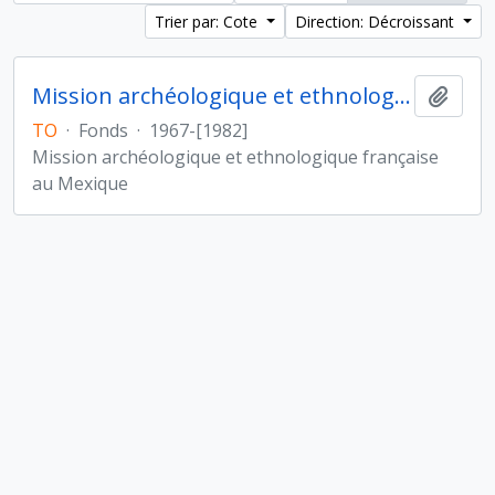
Trier par: Cote
Direction: Décroissant
Mission archéologique et ethnologique française au Mexique
Ajout
TO
·
Fonds
·
1967-[1982]
Mission archéologique et ethnologique française
au Mexique