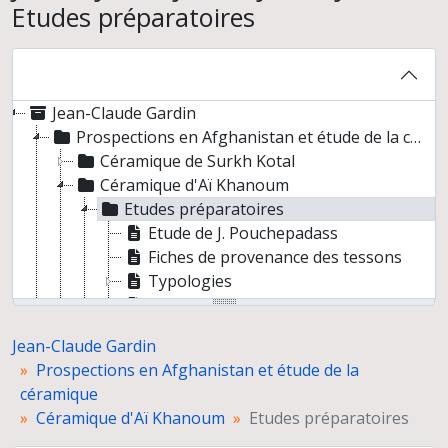
Etudes préparatoires
Jean-Claude Gardin
Prospections en Afghanistan et étude de la céramique
Céramique de Surkh Kotal
Céramique d'Aï Khanoum
Etudes préparatoires
Etude de J. Pouchepadass
Fiches de provenance des tessons
Typologies
Céramique du chantier III (fouilles 1967 à 1969)
Céramique du remblai de l’Hérôon (fouilles 1967)
Jean-Claude Gardin
Céramique du temple, chantier XIX
Prospections en Afghanistan et étude de la
Céramique du chantier XIV
céramique
Céramique du rempart
Céramique d'Aï Khanoum
Etudes préparatoires
Céramique du Tépé Sukur (fouilles de 1971)