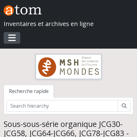
Skip to main content
Inventaires et archives en ligne
Toggle navigation
Recherche rapide
Rech
Sous-sous-série organique JCG30-
JCG58, JCG64-JCG66, JCG78-JCG83 -