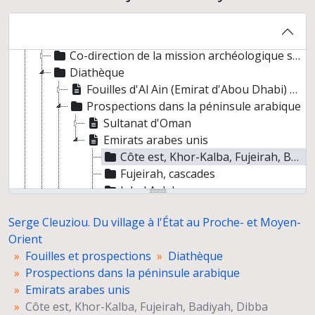
Co-direction du Joint Hadd Project (JHP), Sultanat d'Oman
Co-direction de la mission "Etude du peuplement pré- et protohistorique du Yémen"
Participation au projet italo-russo-turkmène de cartographie du delta de la Murghab (Turkménistan)
Co-direction de la mission archéologique sur le peuplement des piémonts du Kopet Dagh, Turkménistan (mai 1996)
Diathèque
Fouilles d'Al Ain (Emirat d'Abou Dhabi) et photographies post-fouilles
Prospections dans la péninsule arabique
Sultanat d'Oman
Emirats arabes unis
Côte est, Khor-Kalba, Fujeirah, Badiyah, Dibba
Fujeirah, cascades
Jebel Aqlah
Piémont intérieur : Schwaib, Dhaib, Al-Madam, Qarn Bint Saud
Serge Cleuziou. Du village à l'État au Proche- et Moyen-
Ra's al-Khaimah
Orient
Prospections dans les anciennes mines de cuivre du Sultanat d'Oman
Fouilles et prospections
Diathèque
Fouilles d'Umm Jidr à Bahreïn et photographies d'autres sites du Royaume
Prospections dans la péninsule arabique
Joint Hadd Project (Sultanat d'Oman)
Emirats arabes unis
Prospections des sites de l'Age du Bronze au Yémen
Côte est, Khor-Kalba, Fujeirah, Badiyah, Dibba
Photographies numériques