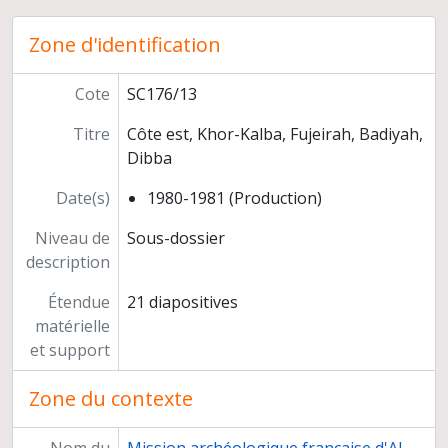
Programmes de recherche
Préparation de publications
Zone d'identification
Congrès, séminaires, conférences
Participation à l'exposition "Ancient Rome and India" (Inde)
Cote
SC176/13
Relations scientifiques
Titre
Côte est, Khor-Kalba, Fujeirah, Badiyah,
Enseignement et formation
Dibba
Participation à des instances décisionnelles ou consultatives
Activités d'expertise
Date(s)
1980-1981 (Production)
Autres responsabilités
Carrière
Niveau de
Sous-dossier
description
Étendue
21 diapositives
matérielle
et support
Zone du contexte