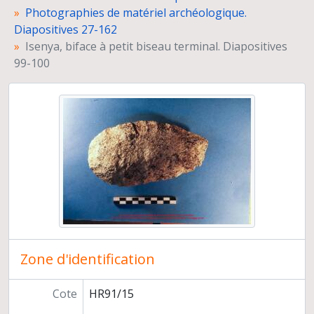
Photographies de matériel archéologique.
Isenya, racloir. Diapositives 123-124
Diapositives 27-162
Isenya, éclats. Diapositives 125-130
Isenya, biface à petit biseau terminal. Diapositives
Isenya, hachereau. Diapositive 131
99-100
Isenya, biface. Diapositive 132
Isenya, nucléus. Diapositives 133-136
Isenya, hachereaux. Diapositives 137-140
Isenya, éclats. Diapositives 141-144
Isenya, hachereau. Diapositives 145-146
Isenya, biface d'hachereau. Diapositives 147-148
Isenya, expérience de taille. Fabrication d'un polyèdre. Diapositive 149
Isenya, expérience de taille. Fabrication de deux polyèdres. Diapositive 150
Isenya, éclat. Diapositive 151
Isenya, petits éclats en chert. Diapositive 152
Isenya, éclat "Siret" expérimental. Diapositive 153
Isenya, éclats en chert. Diapositives 154-155
Zone d'identification
Isenya, expérience de taille d'un grand éclat. Diapositive 156
Isenya, expérience de taille. Fabrication de polyèdres. Diapositives 157-158
Cote
HR91/15
Isenya, sphéroïde et bola. Diapositive 159