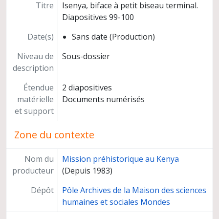
Isenya, biface. Diapositive 160
Titre
Isenya, biface à petit biseau terminal.
Isenya, bébés hachereaux. Diapositives 161-162
Diapositives 99-100
Photographies de plans, coupes et schémas. Diapositives 163-181
Date(s)
Sans date (Production)
Négatifs et planches-contacts
Tirages photographiques
Niveau de
Sous-dossier
Dossiers d'analyse
description
Documentation sur Isenya
Administration des fouilles
Étendue
2 diapositives
Gestion administrative du West Turkana Archaeological Project (1994-)
matérielle
Documents numérisés
Mission de fouilles à Kömurcü Kaletepe (Turquie) sous la direction de Didier Binder et du Professeur Nur Balkan-Alt, du 15 août au 5 octobre 2001
et support
Programmes de recherche
Préparation de publications
Zone du contexte
Congrès et colloques
Manifestations grand public
Nom du
Mission préhistorique au Kenya
Documentation
producteur
(Depuis 1983)
Correspondance scientifique
Dépôt
Pôle Archives de la Maison des sciences
Cours et séminaires
humaines et sociales Mondes
Missions de conseil et d'expertise
Carrière