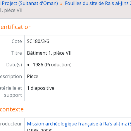
d Project (Sultanat d'Oman)
Fouilles du site de Ra's al-Jinz 
Diapositives non légendées
, pièce VII
Campagne 1987
Campagne 1988
entification
Campagne 1989
Campagne 1990, vues générales
Campagne 1992
Cote
SC180/3/6
Campagne 1994
Titre
Bâtiment 1, pièce VII
Campagne 1995, vues de RJ2 B et de RJ2/3
Campagne 1998, photographies du site par cer
Date(s)
1986 (Production)
Photographies aériennes
Plans des bâtiments
escription
Pièce
Matériel archéologique
érielle et
1 diapositive
Autres sites fouillés
support
Vie de la mission
Prospections
contexte
Documentation
Dossiers non identifiés
roducteur
Mission archéologique française à Ra's al-Jinz 
Prospections des sites de l'Age du Bronze au Yémen
(1985-2008)