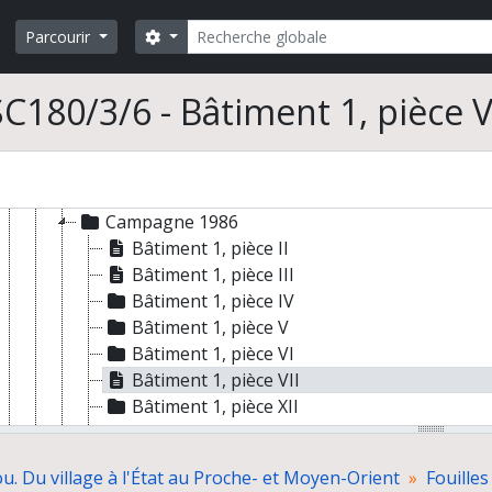
Prospections dans la péninsule arabique
Rechercher
Prospections dans les anciennes mines de cuivre du Sul
Search options
Parcourir
Fouilles d'Umm Jidr à Bahreïn et photographies d'autre
Joint Hadd Project (Sultanat d'Oman)
SC180/3/6 - Bâtiment 1, pièce V
Fouilles du site de Ra's al-Jinz 2 (RJ2)
Vues de terrain
Prospections avant fouilles
Campagne 1985
Campagne 1986
Bâtiment 1, pièce II
Bâtiment 1, pièce III
Bâtiment 1, pièce IV
Bâtiment 1, pièce V
Bâtiment 1, pièce VI
Bâtiment 1, pièce VII
Bâtiment 1, pièce XII
Bâtiment 1, pièce XIII
Bâtiment 1, pièce XIV
u. Du village à l'État au Proche- et Moyen-Orient
Fouilles
Bâtiment 1, pièce XVI