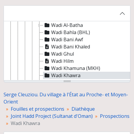
Région de Sur
Taqah, Dhofar
Wadi Abat
Wadi Al-Batha
Wadi Bahla (BHL)
Wadi Bani Awf
Wadi Bani Khaled
Wadi Ghul
Wadi Hilm
Wadi Khamuna (MKH)
Wadi Khawra
Wadi Massawa
Wadi Sal
Serge Cleuziou. Du village à l'État au Proche- et Moyen-
Wadi Salmiya
Orient
Wadi Shab
Fouilles et prospections
Diathèque
Wadi Zurays
Joint Hadd Project (Sultanat d'Oman)
Prospections
Prospection de divers sites par P. Biagi
Wadi Khawra
Sites non identifiés
Documentation