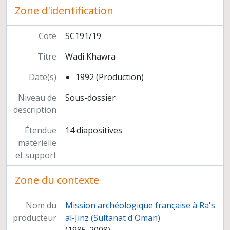
Zone d'identification
Dossiers non identifiés
Prospections des sites de l'Age du Bronze au Yémen
Photographies numériques
Cote
SC191/19
Programmes de recherche
Titre
Wadi Khawra
Préparation de publications
Congrès, séminaires, conférences
Date(s)
1992 (Production)
Participation à l'exposition "Ancient Rome and India" (Inde)
Relations scientifiques
Niveau de
Sous-dossier
Enseignement et formation
description
Participation à des instances décisionnelles ou consultatives
Étendue
14 diapositives
Activités d'expertise
matérielle
Autres responsabilités
et support
Carrière
Zone du contexte
Nom du
Mission archéologique française à Ra's
producteur
al-Jinz (Sultanat d'Oman)