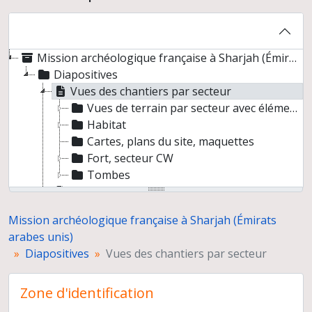
Mission archéologique française à Sharjah (Émirats arabes unis)
Diapositives
Vues des chantiers par secteur
Vues de terrain par secteur avec éléments d'architecture et métallurgie
Habitat
Cartes, plans du site, maquettes
Fort, secteur CW
Tombes
Objets
Monnaies
Mission archéologique française à Sharjah (Émirats
Céramique
arabes unis)
Objets métalliques
Diapositives
Vues des chantiers par secteur
Macrorestes, sédiments et bitume
Zone d'identification