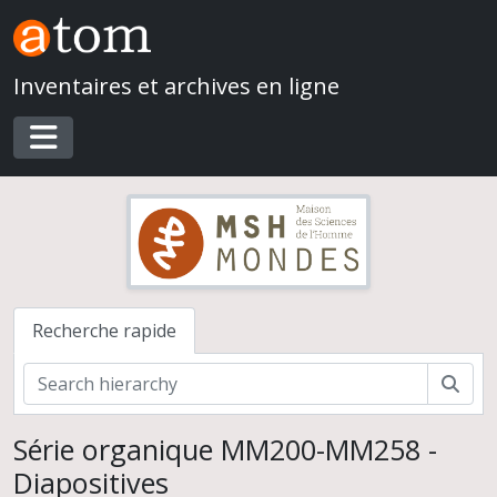
Skip to main content
Inventaires et archives en ligne
Toggle navigation
Recherche rapide
Rech
Série organique MM200-MM258 -
Diapositives