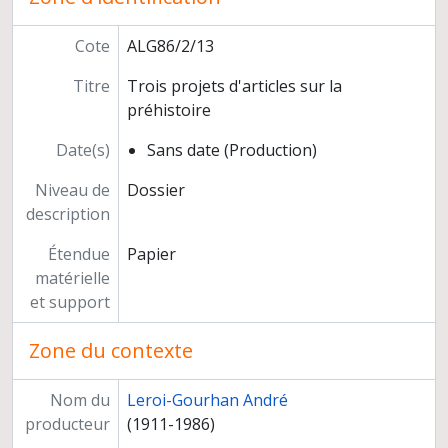
"Les animaux au Paléolithique"
"La composition figurative des vases néolithiques du Japon septentrional et central"
Cote
ALG86/2/13
« Les ancêtres des machines modernes »
Titre
Trois projets d'articles sur la
"Quand le préhistorien manie le scalpel"
préhistoire
Textes non identifiés ayant pour sujet les grottes d'Arcy-sur-Cure
Extraits de textes non identifié, notes et illustrations
Date(s)
Sans date (Production)
Conférences
Manifestations grand public
Niveau de
Dossier
Revue de presse
description
Correspondance
Étendue
Papier
Enseignement et formation
matérielle
Documentation
et support
Participation à des instances
Carrière
Zone du contexte
Nom du
Leroi-Gourhan André
producteur
(1911-1986)