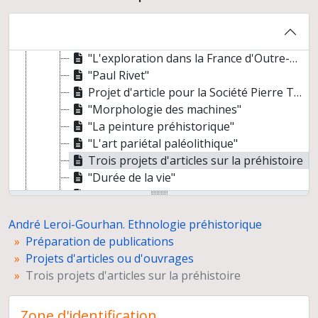
"Le monde des poupées"
"Les pratiques médicales des esquimos"
"Les engins de pêche des eskimos, lignes et hameçons"
"L'exploration dans la France d'Outre-mer"
"Paul Rivet"
Projet d'article pour la Société Pierre Teilhard de Chardin
"Morphologie des machines"
"La peinture préhistorique"
"L'art pariétal paléolithique"
Trois projets d'articles sur la préhistoire
"Durée de la vie"
"Baleiniers et baleines"
"Le problème d'origine dans les sociétés humaines"
André Leroi-Gourhan. Ethnologie préhistorique
"Les peuples de la ceinture arctique"
Préparation de publications
"Évolution de la pensée chrétienne"
Projets d'articles ou d'ouvrages
"Le périple de la pipe et du tabac"
Trois projets d'articles sur la préhistoire
"Notice pour les peaux de Kirchhoff "
"Le film ethnographique"
Zone d'identification
"La plaquette de la femme au renne de Laugerie-Basse"