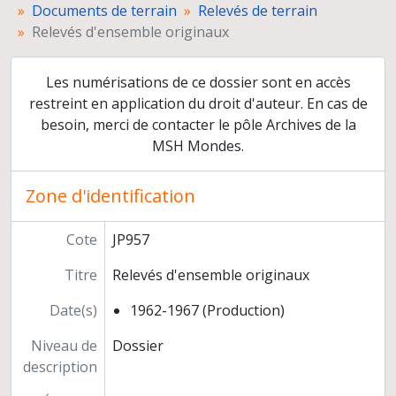
Documents de terrain
Relevés de terrain
Films
Relevés d'ensemble originaux
Rapports de fouilles
Organisation et gestion de la mission
Les numérisations de ce dossier sont en accès
Dossiers d'étude
restreint en application du droit d'auteur. En cas de
Préparation de publications
besoin, merci de contacter le pôle Archives de la
Presse
Co-direction des fouilles de Ben Shemen
MSH Mondes.
Reprise des fouilles de Munhata, sous la direction de Catherine Commenge
Délégation archéologique française en Iran
Zone d'identification
Direction de la revue Paléorient
Congrès et conférences
Cote
JP957
Publications
Médiation scientifique
Titre
Relevés d'ensemble originaux
Relations scientifiques
Date(s)
1962-1967 (Production)
Participation à des instances
Titre et travaux
Niveau de
Dossier
description