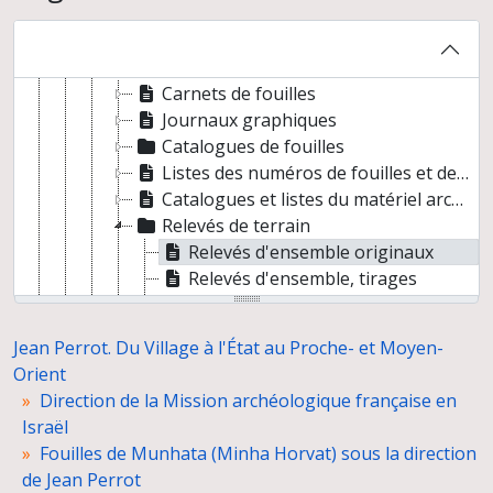
Fouilles d'Aïn Mallaha (Eynan) puis de Beisamoun-Mallaha
Fouilles de Munhata (Minha Horvat) sous la direction de Jean Perrot
Documents de terrain
Carnets de fouilles
Journaux graphiques
Catalogues de fouilles
Listes des numéros de fouilles et des loci et schémas stratigraphiques
Catalogues et listes du matériel archéologique
Relevés de terrain
Relevés d'ensemble originaux
Relevés d'ensemble, tirages
Relevés d'ensemble annotés
Tombe 641
Jean Perrot. Du Village à l'État au Proche- et Moyen-
Relevés de détail, plans et coupes de structures
Orient
Dessins d'objets
Direction de la Mission archéologique française en
Fiches d'objets
Israël
Négatifs et planches-contacts
Fouilles de Munhata (Minha Horvat) sous la direction
Tirages photographiques
de Jean Perrot
Diapositives