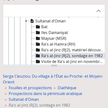
Diathèque
Fouilles d'Al Ain (Emirat d'Abou Dhabi) et photographies post-fouilles
Prospections dans la péninsule arabique
Sultanat d'Oman
Bat
Iles Damaniyat
Maysar (MSR)
Ra's al-Hamra (RH)
Ra's al-Jinz (RJ2), matériel découvert lors des prospections de surface avant les fouilles
Ra's al-Jinz (RJ2), sondage en 1982
Visite de Ra's al-Jinz en novembre 1984
Région du Wadi al-Batha
Wadi Amlah
Serge Cleuziou. Du village à l'État au Proche- et Moyen-
Wadi Samad, cimetière
Orient
Oasis et montagnes en Oman
Fouilles et prospections
Diathèque
Diapositives non légendées
Prospections dans la péninsule arabique
Emirats arabes unis
Sultanat d'Oman
Prospections dans les anciennes mines de cuivre du Sultanat d'Oman
Ra's al-Jinz (RJ2), sondage en 1982
Fouilles d'Umm Jidr à Bahreïn et photographies d'autres sites du Royaume