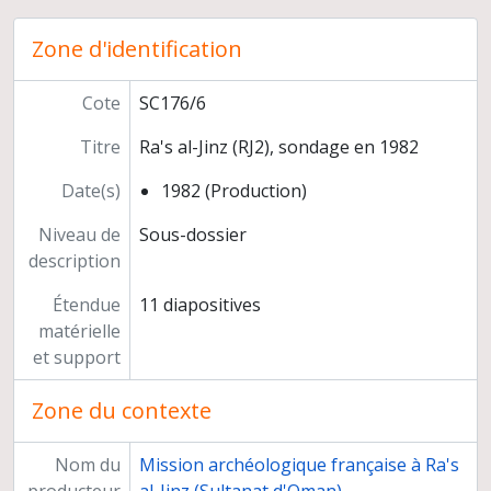
Joint Hadd Project (Sultanat d'Oman)
Zone d'identification
Prospections des sites de l'Age du Bronze au Yémen
Photographies numériques
Cote
SC176/6
Programmes de recherche
Préparation de publications
Titre
Ra's al-Jinz (RJ2), sondage en 1982
Congrès, séminaires, conférences
Participation à l'exposition "Ancient Rome and India" (Inde)
Date(s)
1982 (Production)
Relations scientifiques
Niveau de
Sous-dossier
Enseignement et formation
description
Participation à des instances décisionnelles ou consultatives
Activités d'expertise
Étendue
11 diapositives
Autres responsabilités
matérielle
Carrière
et support
Zone du contexte
Nom du
Mission archéologique française à Ra's