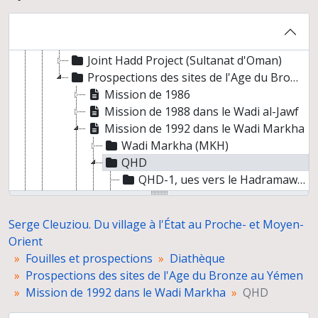
Prospections dans la péninsule arabique
Prospections dans les anciennes mines de cuivre du Sultanat d'Oman
Fouilles d'Umm Jidr à Bahreïn et photographies d'autres sites du Royaume
Joint Hadd Project (Sultanat d'Oman)
Prospections des sites de l'Age du Bronze au Yémen
Mission de 1986
Mission de 1988 dans le Wadi al-Jawf
Mission de 1992 dans le Wadi Markha
Wadi Markha (MKH)
QHD
QHD-1, ues vers le Hadramawt et vues de structures
QHD-2
QHD-3
Serge Cleuziou. Du village à l'État au Proche- et Moyen-
KKH 1, structures A, B, C, D
Orient
ATH 1, structures néolithiques
Fouilles et prospections
Diathèque
Wadi Irmah (IRM)
Prospections des sites de l'Age du Bronze au Yémen
Shabwa
Mission de 1992 dans le Wadi Markha
QHD
Gôl
Wadi Duhur (DHR)