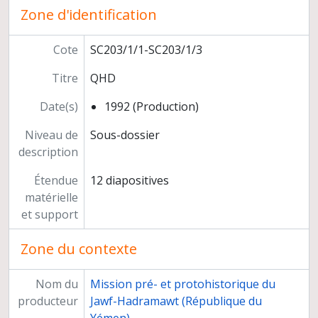
Zone d'identification
Route de Harit à Nuqub
Timna
Ataq, ville et monuments
Cote
SC203/1/1-SC203/1/3
Mission de 1993 dans le Ramlat as-Sab'atayn et le Wadi Hadramawt
Titre
QHD
Photographies numériques
Programmes de recherche
Date(s)
1992 (Production)
Préparation de publications
Congrès, séminaires, conférences
Niveau de
Sous-dossier
Participation à l'exposition "Ancient Rome and India" (Inde)
description
Relations scientifiques
Étendue
12 diapositives
Enseignement et formation
matérielle
Participation à des instances décisionnelles ou consultatives
et support
Activités d'expertise
Autres responsabilités
Zone du contexte
Carrière
Nom du
Mission pré- et protohistorique du
producteur
Jawf-Hadramawt (République du