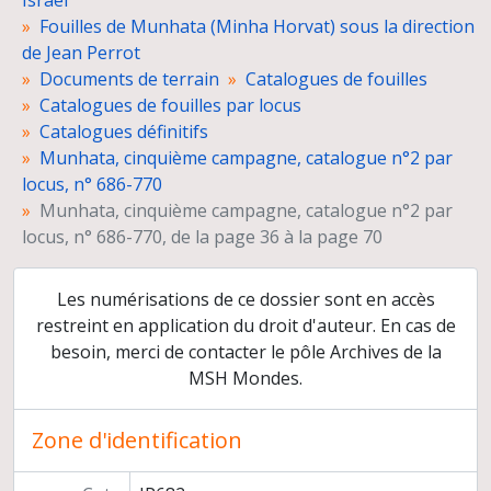
Israël
Dessins d'objets
Fouilles de Munhata (Minha Horvat) sous la direction
Fiches d'objets
de Jean Perrot
Négatifs et planches-contacts
Documents de terrain
Catalogues de fouilles
Tirages photographiques
Catalogues de fouilles par locus
Diapositives
Catalogues définitifs
Films
Munhata, cinquième campagne, catalogue n°2 par
Rapports de fouilles
locus, n° 686-770
Organisation et gestion de la mission
Munhata, cinquième campagne, catalogue n°2 par
Dossiers d'étude
locus, n° 686-770, de la page 36 à la page 70
Préparation de publications
Presse
Les numérisations de ce dossier sont en accès
Co-direction des fouilles de Ben Shemen
restreint en application du droit d'auteur. En cas de
Reprise des fouilles de Munhata, sous la direction de Catherine Commenge
besoin, merci de contacter le pôle Archives de la
Délégation archéologique française en Iran
MSH Mondes.
Direction de la revue Paléorient
Congrès et conférences
Publications
Zone d'identification
Médiation scientifique
Relations scientifiques