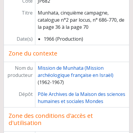
Cote
JP682
Participation à des instances
Titre
Munhata, cinquième campagne,
Titre et travaux
catalogue n°2 par locus, n° 686-770, de
la page 36 à la page 70
Date(s)
1966 (Production)
Zone du contexte
Nom du
Mission de Munhata (Mission
producteur
archéologique française en Israël)
(1962-1967)
Dépôt
Pôle Archives de la Maison des sciences
humaines et sociales Mondes
Zone des conditions d'accès et
d'utilisation