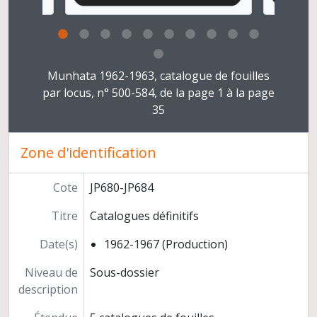
Presse
Co-direction des fouilles de Ben Shemen
Reprise des fouilles de Munhata, sous la direction de Catherine Commenge
Délégation archéologique française en Iran
Clicking this description title link will open the desc
Direction de la revue Paléorient
Munhata 1962-1963, catalogue de fouilles
Congrès et conférences
par locus, n° 500-584, de la page 1 à la page
Publications
35
Médiation scientifique
Relations scientifiques
Zone d'identification
Participation à des instances
Titre et travaux
Cote
JP680-JP684
Titre
Catalogues définitifs
Date(s)
1962-1967 (Production)
Niveau de
Sous-dossier
description