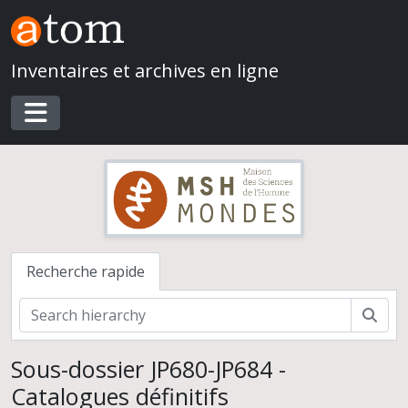
Skip to main content
Inventaires et archives en ligne
Toggle navigation
Recherche rapide
Rech
Sous-dossier JP680-JP684 -
Catalogues définitifs