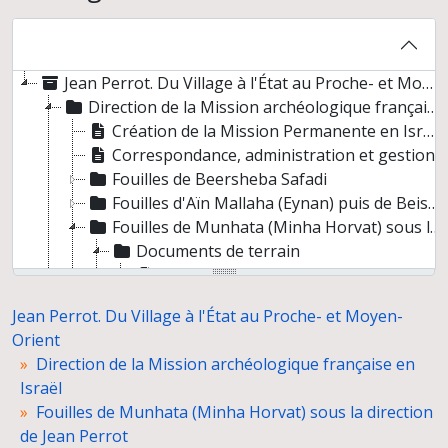
Jean Perrot. Du Village à l'État au Proche- et Moyen-Orient
Direction de la Mission archéologique française en Israël
Création de la Mission Permanente en Israël
Correspondance, administration et gestion
Fouilles de Beersheba Safadi
Fouilles d'Aïn Mallaha (Eynan) puis de Beisamoun-Mallaha
Fouilles de Munhata (Minha Horvat) sous la direction de Jean Perrot
Documents de terrain
Carnets de fouilles
Journaux graphiques
Jean Perrot. Du Village à l'État au Proche- et Moyen-
Catalogues de fouilles
Orient
Catalogue de fouilles par carrés
Direction de la Mission archéologique française en
Catalogues de fouilles par numéro de fouilles
Israël
Catalogues de fouilles par locus
Fouilles de Munhata (Minha Horvat) sous la direction
Catalogues préparatoires de la cinquième campagne
de Jean Perrot
Catalogues définitifs