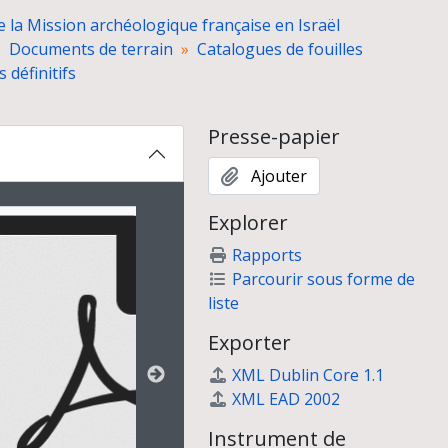
° 1, cinquième campagne, 1966, n° 1600-1869, de la page 71 à la page 92
e la Mission archéologique française en Israël
0-2121, catalogue n° 2
Documents de terrain
Catalogues de fouilles
-2171, catalogue de fouilles n° 3
 définitifs
-2783
 stratigraphiques
Presse-papier
Ajouter
ion affichée au carrousel suivant. Cliquer sur n'importe quel
Explorer
Rapports
Parcourir sous forme de
liste
Exporter
XML Dublin Core 1.1
XML EAD 2002
Instrument de