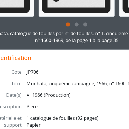
Co-direction des fouilles de Ben Shemen
Reprise des fouilles de Munhata, sous la direction de Cat
égation archéologique française en Iran
ection de la revue Paléorient
g this description title link will open the description view pag
ngrès et conférences
ta, catalogue de fouilles par n° de fouilles, n° 1, cinquièm
lications
n° 1600-1869, de la page 1 à la page 35
iation scientifique
ations scientifiques
entification
ticipation à des instances
re et travaux
Cote
JP706
Titre
Munhata, cinquième campagne, 1966, n° 1600-1
Date(s)
1966 (Production)
escription
Pièce
érielle et
1 catalogue de fouilles (92 pages)
support
Papier