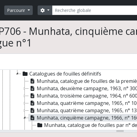
Fouilles de Beersheba Safadi
Fouilles d'Aïn Mallaha (Eynan) puis de Beisamoun-Mallaha
Rechercher
Search options
Parcourir
Fouilles de Munhata (Minha Horvat) sous la direction de Je
Documents de terrain
JP706 - Munhata, cinquième c
Carnets de fouilles
Journaux graphiques
gue n°1
Catalogues de fouilles
Catalogue de fouilles par carrés
Catalogues de fouilles par numéro de fouilles
Catalogues de fouilles préparatoires
Catalogues de fouilles définitifs
Munhata, catalogue de fouilles de la premi
Munhata, deuxième campagne, 1963, n° 30
Munhata, troisième campagne, 1964, n° 60
Munhata, quatrième campagne, 1965, n° 10
Munhata, quatrième campagne, 1965, n° 13
Munhata, cinquième campagne, 1966, n° 16
Munhata, catalogue de fouilles par n° de fouilles, 
Munhata, catalogue de fouilles par n° de fouilles, n