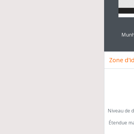
Dél
Dir
Clickin
Co
Munha
Pub
Méd
Rel
Zone d'id
Par
Tit
Niveau de d
Étendue mat