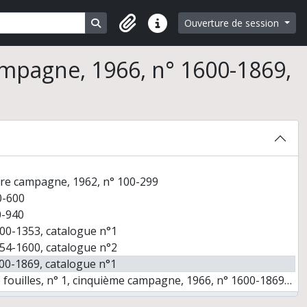
Search in browse page
Ouverture de session
Liens rapides
an Perrot
ampagne, 1966, n° 1600-1869,
ère campagne, 1962, n° 100-299
0-600
0-940
00-1353, catalogue n°1
54-1600, catalogue n°2
00-1869, catalogue n°1
n° 1, cinquième campagne, 1966, n° 1600-1869, de la page 1 à la page 35
° 1, cinquième campagne, 1966, n° 1600-1869, de la page 36 à la page 70