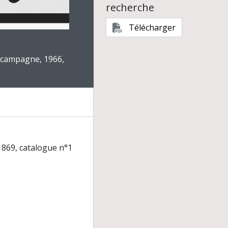
recherche
herine Commenge
Télécharger
e for this digital object. Advancing the carousel above will upd
e campagne, 1966,
869, catalogue n°1