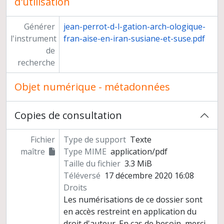
d'utilisation
Générer
jean-perrot-d-l-gation-arch-ologique-
l'instrument
fran-aise-en-iran-susiane-et-suse.pdf
de
recherche
Objet numérique - métadonnées
Copies de consultation
Fichier
Type de support
Texte
maître
Type MIME
application/pdf
Taille du fichier
3.3 MiB
Téléversé
17 décembre 2020 16:08
Droits
Les numérisations de ce dossier sont
en accès restreint en application du
droit d'auteur. En cas de besoin, merci