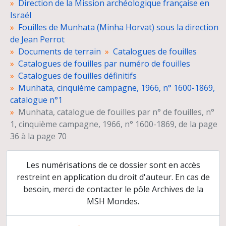
Direction de la Mission archéologique française en
Listes des numéros de fouilles et des loci et schémas stratigraphiques
Israël
Catalogues et listes du matériel archéologique
Fouilles de Munhata (Minha Horvat) sous la direction
Relevés de terrain
de Jean Perrot
Dessins d'objets
Documents de terrain
Catalogues de fouilles
Fiches d'objets
Catalogues de fouilles par numéro de fouilles
Négatifs et planches-contacts
Catalogues de fouilles définitifs
Tirages photographiques
Munhata, cinquième campagne, 1966, n° 1600-1869,
Diapositives
catalogue n°1
Films
Munhata, catalogue de fouilles par n° de fouilles, n°
Rapports de fouilles
1, cinquième campagne, 1966, n° 1600-1869, de la page
Organisation et gestion de la mission
36 à la page 70
Dossiers d'étude
Préparation de publications
Les numérisations de ce dossier sont en accès
Presse
restreint en application du droit d'auteur. En cas de
Co-direction des fouilles de Ben Shemen
besoin, merci de contacter le pôle Archives de la
Reprise des fouilles de Munhata, sous la direction de Catherine Commenge
Délégation archéologique française en Iran
MSH Mondes.
Direction de la revue Paléorient
Congrès et conférences