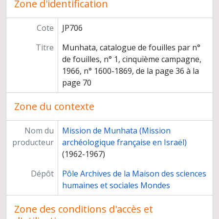
Zone d'identification
Publications
Médiation scientifique
Cote
JP706
Relations scientifiques
Participation à des instances
Titre
Munhata, catalogue de fouilles par n°
Titre et travaux
de fouilles, n° 1, cinquième campagne,
1966, n° 1600-1869, de la page 36 à la
page 70
Zone du contexte
Nom du
Mission de Munhata (Mission
producteur
archéologique française en Israël)
(1962-1967)
Dépôt
Pôle Archives de la Maison des sciences
humaines et sociales Mondes
Zone des conditions d'accès et