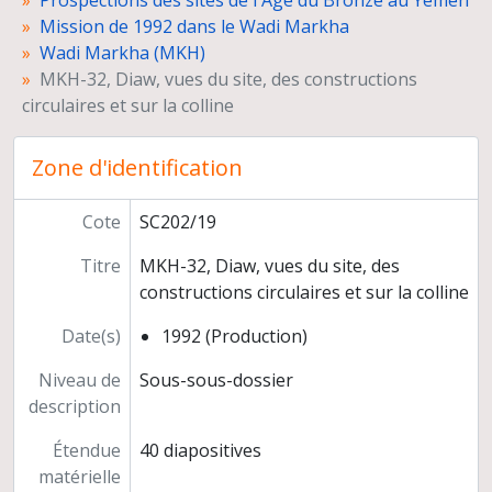
Prospections des sites de l'Age du Bronze au Yémen
ATH 1, structures néolithiques
Mission de 1992 dans le Wadi Markha
Wadi Irmah (IRM)
Wadi Markha (MKH)
Shabwa
MKH-32, Diaw, vues du site, des constructions
Gôl
circulaires et sur la colline
Wadi Duhur (DHR)
Route de Harit à Nuqub
Zone d'identification
Timna
Ataq, ville et monuments
Mission de 1993 dans le Ramlat as-Sab'atayn et le Wadi Hadramawt
Cote
SC202/19
Photographies numériques
Titre
MKH-32, Diaw, vues du site, des
Programmes de recherche
constructions circulaires et sur la colline
Préparation de publications
Congrès, séminaires, conférences
Date(s)
1992 (Production)
Participation à l'exposition "Ancient Rome and India" (Inde)
Relations scientifiques
Niveau de
Sous-sous-dossier
Enseignement et formation
description
Participation à des instances décisionnelles ou consultatives
Étendue
40 diapositives
Activités d'expertise
matérielle
Autres responsabilités