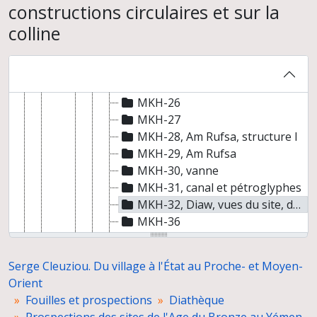
MKH-18, Wadi Ruma
constructions circulaires et sur la
MKH-19, S. Mandah, vanne de tête d'irrigation
colline
MKH-21, structure ronde à pierres de chant
MKH-23, Bargha, vues générales et structures A, C et D
MKH-24, Wadi Khamuna, cairn
MKH-25, Wadi Khamuna, abri avec peinture et chameau peint
MKH-26
MKH-27
MKH-28, Am Rufsa, structure I
MKH-29, Am Rufsa
MKH-30, vanne
MKH-31, canal et pétroglyphes
MKH-32, Diaw, vues du site, des constructions circulaires et sur la colline
MKH-36
MKH-37, Madrakah
MKH-41
Serge Cleuziou. Du village à l'État au Proche- et Moyen-
MKH-42
Orient
QHD
Fouilles et prospections
Diathèque
KKH 1, structures A, B, C, D