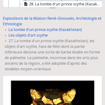
28. La tombe d'un prince scythe (Kazakhstan), les objets d'art scythe. Tête de félin dorée placée au-dessus d'un motif ajouré fait de deux têtes d'élans très stylisées. Ce félin qui semble garder les yeux mi-clos sous son voile d'or, dresse vers l'avant ses deux oreilles dont les pavillons dessinent des crosses. Un tel motif est d'origine plutôt chinoise et rappelle certains bronzes de l'époque contemporaine des Royaumes Combattants (Zhou Orientaux)
29. La tombe d'un prince scythe (Kazakhstan), les objets d'art scythe. Barrette de mors à protomés d'élan, l'élan est coiffé de grands bois en palette festonnés à l'arrière et lobés à l'avant ; son museau aux grosses lèvres pend de manière caractéristique et on a gardé le détail de l'appendice charnu qui pend sous la mandibule. L'oreille, allongée vers l'arrière, trace un pont entre la tête et les bois, permettant au sculpteur de donner plus de solidité à son œuvre. Ces protomés d'élans sont obtenus par des procédés de stylisation savants qui dégagent l'essentiel du thème sélectionné. Le contraste entre la tête encore revêtue d'or et celle qui a perdu son enrobage d'étain est grand : la qualité de l'ouvrage n'est perceptible que sur la seconde
30. La tombe d'un prince scythe (Kazakhstan), les objets d'art scythe. Frontal orné d'une face de félin sur les pattes arrière, griffues, de deux autres félins de profil. On a trouvé sur l'un des chevaux trois de ces objets, jusqu'ici inconnus dans le répertoire des Scythes de l'Altaï
Expositions de la Maison René-Ginouvès, Archéologie et
31. La tombe d'un prince scythe (Kazakhstan), les objets d'art scythe. Pendeloque à deux protomés de cerfs bouche ouverte. L'étroitesse de la pièce a conduit à une réduction de l'ampleur des bois, réduits à trois andouillers qui se recourbent sur le merrain, donnant une meilleure cohésion à l'objet, mais rappelant aussi de tels rendus d'andouillers sur des bronzes ou même des pétroglyphes d'Asie centrale. Les yeux sont agrandis, comme les oreilles et un détail « naturaliste » stylisé : les meules à la racine des bois
Ethnologie
32. La tombe d'un prince scythe (Kazakhstan), les objets d'art scythe. Plaque de ceinture dépouillée de sa feuille d'or. Elle représente, dans un cadre une scène de prédation dans laquelle un tigre attaque un cerf à l'échine brisée. Par une convention stylistique qui n'est répandue que dans l'Altaï et les régions avoisinantes à l'âge de fer, les arrière-trains des deux animaux sont renversés et leurs pattes postérieures, sabots ou griffes, tournées vers le haut. On notera aussi, bien visible sur l'épaule du cerf, un motif ornemental en « point parenthèse » connu dans l'art achéménide de la Bactriane (Afghanistan du nord et Tadjikistan du sud)
La tombe d'un prince scythe (Kazakhstan)
33. La tombe d'un prince scythe (Kazakhstan), les objets d'art scythe. Plaque pendentif sculptée, Les détails sont bien visibles car cette vue priviligie la plaque en bas-relief qui montre les deux têtes d'élans divergentes, aux immenses oreilles (comparer aux bois) et le corps aux pattes repliées de l'élan sans sa tête
Les objets d'art scythe
Le Japon de 1937 à 1939 vu par André Leroi-Gourhan
27. La tombe d'un prince scythe (Kazakhstan), les
Les couleurs d'Alexandrie (Egypte)
objets d'art scythe. Face de félin dont la partie
Chemins vers l'Orient
inférieure dessine une sorte de barbe étalée en forme
Exposition pour le 3ème congrès de l'ICAANE (International Congress on the Archaeology of the Ancient Near East), Paris, 15-19 avril 2002
de palmette. La palmette, inconnue dans les arts plus
Trois millénaires de civilisation entre Colombie et Equateur. La région de la Tumaco La Tolita
anciens de la région, a été adoptée d'après des
Reconstitution de l'habitat néolithique à Khirokitia (Chypre)
modèles moyen-orientaux
Vivre avec les rennes. Adaptations biologiques et culturelles : le système renne
Hommage à l'hospitalité syrienne
Momies de la Keriya. Découverte de la Mission Archéologique Franco-chinoise au Xinjiang (Chine)
Prises de vue de matériels archéologiques. Détails et macro-traces
"Dharih" Une étape nabatéenne au nord de Pétra (Jordanie)
Chaîne d'observations microscopiques : un outil pour la recherche. Images numériques