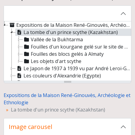
Expositions de la Maison René-Ginouvès, Archéologie et Ethnologie
La tombe d'un prince scythe (Kazakhstan)
Vallée de la Bukhtarma
Fouilles d'un kourgane gelé sur le site de Berel'
Fouilles des blocs gelés à Almaty
Les objets d'art scythe
Le Japon de 1937 à 1939 vu par André Leroi-Gourhan
Les couleurs d'Alexandrie (Egypte)
Chemins vers l'Orient
Exposition pour le 3ème congrès de l'ICAANE (International Congress on the Archaeology of the Ancient Near East), Paris, 15-19 avril 2002
Expositions de la Maison René-Ginouvès, Archéologie et
Trois millénaires de civilisation entre Colombie et Equateur. La région de la Tumaco La Tolita
Ethnologie
Reconstitution de l'habitat néolithique à Khirokitia (Chypre)
La tombe d'un prince scythe (Kazakhstan)
Vivre avec les rennes. Adaptations biologiques et culturelles : le système renne
Hommage à l'hospitalité syrienne
Image carousel
Momies de la Keriya. Découverte de la Mission Archéologique Franco-chinoise au Xinjiang (Chine)
Prises de vue de matériels archéologiques. Détails et macro-traces