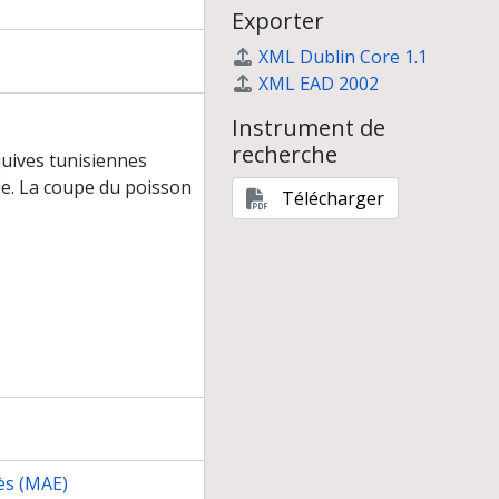
Exporter
XML Dublin Core 1.1
rits par les ethnologues et reconstruits par les archéologues
XML EAD 2002
Instrument de
recherche
 juives tunisiennes
ie. La coupe du poisson
Télécharger
ès (MAE)