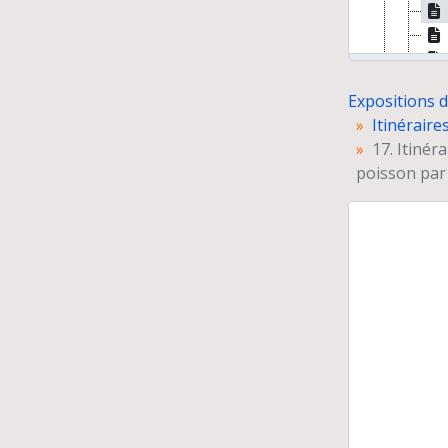
Expositions 
Itinéraire
17. Itinér
poisson par 
Ag
Pro
Rec
Les
Le 