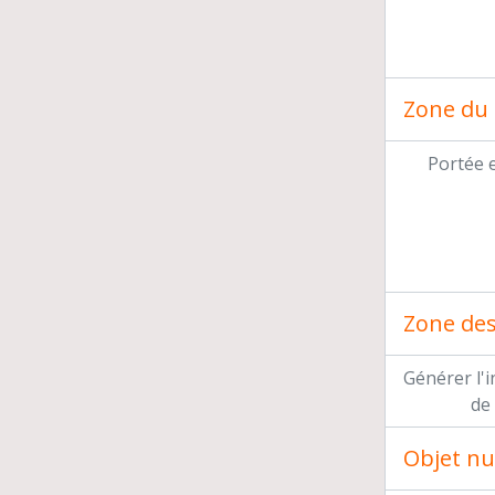
Zone du 
Portée 
Zone des 
Générer l'
de
Objet n