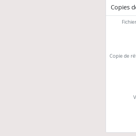
Copies d
Fichie
Copie de ré
V