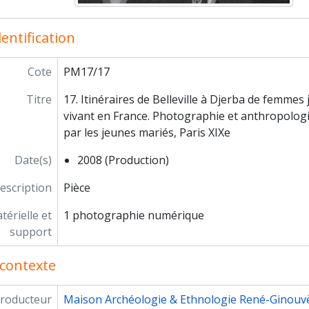
 peintures rupestres d'Afrique australe
 sel et des hommes : approches ethnoarchéologiques
entification
chaîne opératoire funéraire, exemples de gestes et de séquences éc
Cote
PM17/17
Titre
17. Itinéraires de Belleville à Djerba de femmes
vivant en France. Photographie et anthropolog
par les jeunes mariés, Paris XIXe
Date(s)
2008 (Production)
escription
Pièce
érielle et
1 photographie numérique
support
contexte
roducteur
Maison Archéologie & Ethnologie René-Ginouv