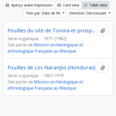
Aperçu avant impression
Card view
Table view
Trier par: Date de fin
Direction: Décroissant
Fouilles du site de Tonina et prospections dans la vallée d'Ocosingo (Mexique)
Ajout
Série organique
·
1971-[1982]
Fait partie de
Mission archéologique et
ethnologique française au Mexique
Fouilles de Los Naranjos (Honduras)
Ajout
Série organique
·
1967-1979
Fait partie de
Mission archéologique et
ethnologique française au Mexique