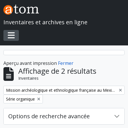
Skip to main content
Inventaires et archives en ligne
Toggle navigation
Aperçu avant impression
Fermer
Affichage de 2 résultats
Inventaires
Remove filter:
Mission archéologique et ethnologique française au Mexique
Remove filter:
Série organique
Options de recherche avancée