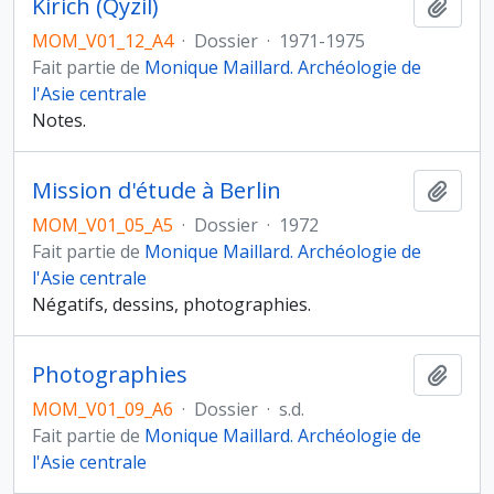
Kirich (Qyzil)
Ajout
MOM_V01_12_A4
·
Dossier
·
1971-1975
Fait partie de
Monique Maillard. Archéologie de
l'Asie centrale
Notes.
Mission d'étude à Berlin
Ajout
MOM_V01_05_A5
·
Dossier
·
1972
Fait partie de
Monique Maillard. Archéologie de
l'Asie centrale
Négatifs, dessins, photographies.
Photographies
Ajout
MOM_V01_09_A6
·
Dossier
·
s.d.
Fait partie de
Monique Maillard. Archéologie de
l'Asie centrale