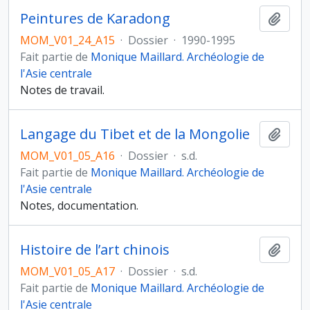
Peintures de Karadong
Ajout
MOM_V01_24_A15
·
Dossier
·
1990-1995
Fait partie de
Monique Maillard. Archéologie de
l'Asie centrale
Notes de travail.
Langage du Tibet et de la Mongolie
Ajout
MOM_V01_05_A16
·
Dossier
·
s.d.
Fait partie de
Monique Maillard. Archéologie de
l'Asie centrale
Notes, documentation.
Histoire de l’art chinois
Ajout
MOM_V01_05_A17
·
Dossier
·
s.d.
Fait partie de
Monique Maillard. Archéologie de
l'Asie centrale