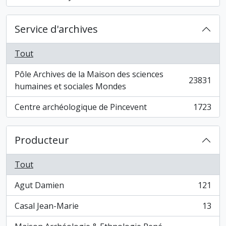
Service d'archives
Tout
Pôle Archives de la Maison des sciences
23831
, 23831 résultats
humaines et sociales Mondes
Centre archéologique de Pincevent
1723
, 1723 résultats
Producteur
Tout
Agut Damien
121
, 121 résultats
Casal Jean-Marie
13
, 13 résultats