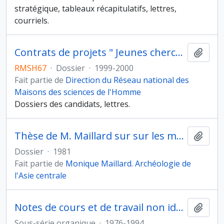
stratégique, tableaux récapitulatifs, lettres,
courriels.
Contrats de projets " Jeunes chercheurs "
Ajout
RMSH67
·
Dossier
·
1999-2000
Fait partie de
Direction du Réseau national des
Maisons des sciences de l'Homme
Dossiers des candidats, lettres.
Thèse de M. Maillard sur sur les monuments civils et religieux dans l’Asie centrale sédentaire depuis l’ère chrétienne jusqu’à la conquête musulmane, soutenue à l’Université de Paris VII en 1981
Ajout
Dossier
·
1981
Fait partie de
Monique Maillard. Archéologie de
l'Asie centrale
Notes de cours et de travail non identifiées
Ajout
Sous-série organique
·
1976-1994