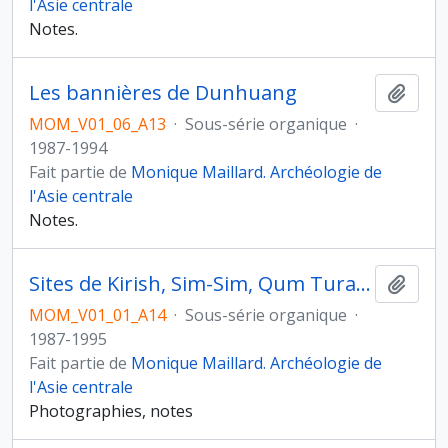
l'Asie centrale
Notes.
Les bannières de Dunhuang
Ajout
MOM_V01_06_A13
·
Sous-série organique
·
1987-1994
Fait partie de
Monique Maillard. Archéologie de
l'Asie centrale
Notes.
Sites de Kirish, Sim-Sim, Qum Tura, Chao Huashan et bouddhisme sino-japonais
Ajout
MOM_V01_01_A14
·
Sous-série organique
·
1987-1995
Fait partie de
Monique Maillard. Archéologie de
l'Asie centrale
Photographies, notes