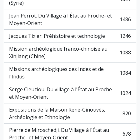
, 1527 résultats
(Syrie)
Jean Perrot. Du Village à l'État au Proche- et
1486
, 1486 résultats
Moyen-Orient
Jacques Tixier. Préhistoire et technologie
1246
, 1246 résultats
Mission archéologique franco-chinoise au
1088
, 1088 résultats
Xinjiang (Chine)
Missions archéologiques des Indes et de
1084
, 1084 résultats
l'Indus
Serge Cleuziou. Du village à l'État au Proche-
1024
, 1024 résultats
et Moyen-Orient
Expositions de la Maison René-Ginouvès,
820
, 820 résultats
Archéologie et Ethnologie
Pierre de Miroschedji. Du Village à l'État au
678
, 678 résultats
Proche- et Moyen-Orient