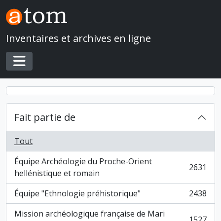
Skip to main content
Inventaires et archives en ligne
Toggle navigation
Fait partie de
Tout
Équipe Archéologie du Proche-Orient
2631
, 2631 résultats
hellénistique et romain
Équipe "Ethnologie préhistorique"
2438
, 2438 résultats
Mission archéologique française de Mari
1527