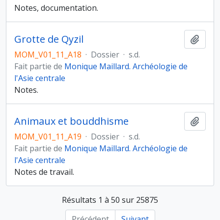
Notes, documentation.
Grotte de Qyzil
Ajout
MOM_V01_11_A18
·
Dossier
·
s.d.
Fait partie de
Monique Maillard. Archéologie de
l'Asie centrale
Notes.
Animaux et bouddhisme
Ajout
MOM_V01_11_A19
·
Dossier
·
s.d.
Fait partie de
Monique Maillard. Archéologie de
l'Asie centrale
Notes de travail.
Résultats 1 à 50 sur 25875
Précédent
Suivant