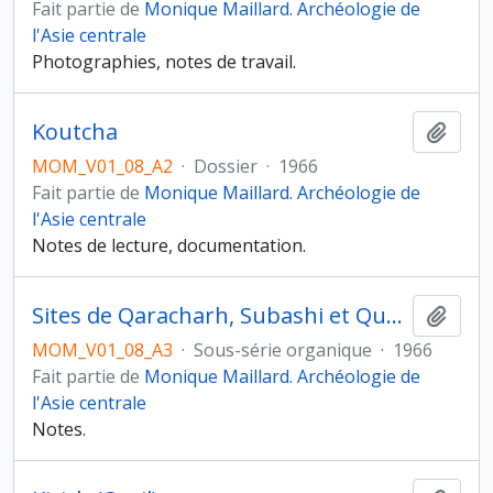
Fait partie de
Monique Maillard. Archéologie de
l'Asie centrale
Photographies, notes de travail.
Koutcha
Ajout
MOM_V01_08_A2
·
Dossier
·
1966
Fait partie de
Monique Maillard. Archéologie de
l'Asie centrale
Notes de lecture, documentation.
Sites de Qaracharh, Subashi et Qumtura
Ajout
MOM_V01_08_A3
·
Sous-série organique
·
1966
Fait partie de
Monique Maillard. Archéologie de
l'Asie centrale
Notes.