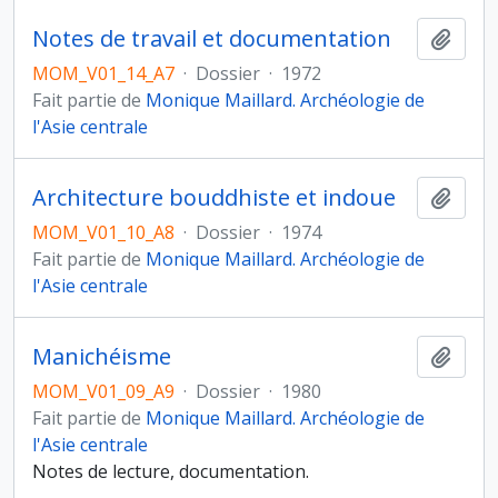
Notes de travail et documentation
Ajout
MOM_V01_14_A7
·
Dossier
·
1972
Fait partie de
Monique Maillard. Archéologie de
l'Asie centrale
Architecture bouddhiste et indoue
Ajout
MOM_V01_10_A8
·
Dossier
·
1974
Fait partie de
Monique Maillard. Archéologie de
l'Asie centrale
Manichéisme
Ajout
MOM_V01_09_A9
·
Dossier
·
1980
Fait partie de
Monique Maillard. Archéologie de
l'Asie centrale
Notes de lecture, documentation.