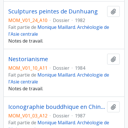
Sculptures peintes de Dunhuang
Ajout
MOM_V01_24_A10
·
Dossier
·
1982
Fait partie de
Monique Maillard. Archéologie de
l'Asie centrale
Notes de travail.
Nestorianisme
Ajout
MOM_V01_10_A11
·
Dossier
·
1984
Fait partie de
Monique Maillard. Archéologie de
l'Asie centrale
Notes de travail.
Iconographie bouddhique en Chine, au Japon et en Inde
Ajout
MOM_V01_03_A12
·
Dossier
·
1987
Fait partie de
Monique Maillard. Archéologie de