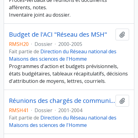
Procès-verbaux de réunions et documents
afférents, notes.
Inventaire joint au dossier.
Budget de l'ACI "Réseau des MSH"
Ajout
RMSH20
·
Dossier
·
2000-2005
Fait partie de
Direction du Réseau national des
Maisons des sciences de l'Homme
Programmes d'action et budgets prévisionnels,
états budgétaires, tableaux récapitulatifs, décisions
d'attribution de moyens, lettres, courriels.
Réunions des chargés de communication
Ajout
RMSH41
·
Dossier
·
2001-2004
Fait partie de
Direction du Réseau national des
Maisons des sciences de l'Homme