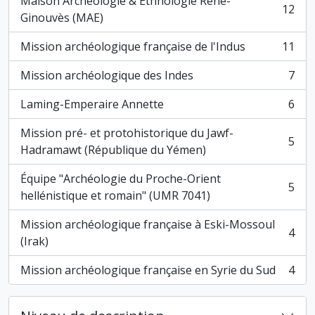
Maison Archéologie & Ethnologie René-
12
, 12 résultats
Ginouvès (MAE)
Mission archéologique française de l'Indus
11
, 11 résultats
Mission archéologique des Indes
7
, 7 résultats
Laming-Emperaire Annette
6
, 6 résultats
Mission pré- et protohistorique du Jawf-
5
, 5 résultats
Hadramawt (République du Yémen)
Équipe "Archéologie du Proche-Orient
5
, 5 résultats
hellénistique et romain" (UMR 7041)
Mission archéologique française à Eski-Mossoul
4
, 4 résultats
(Irak)
Mission archéologique française en Syrie du Sud
4
, 4 résultats