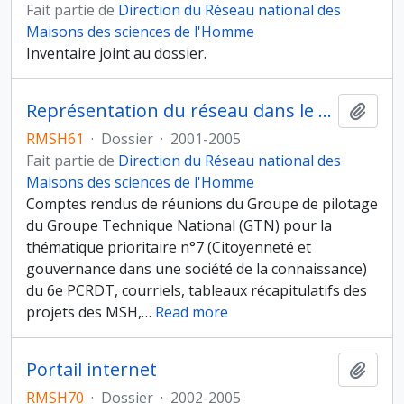
Fait partie de
Direction du Réseau national des
Maisons des sciences de l'Homme
Inventaire joint au dossier.
Représentation du réseau dans le dispositif français de participation au 6ème PCRD
Ajout
RMSH61
·
Dossier
·
2001-2005
Fait partie de
Direction du Réseau national des
Maisons des sciences de l'Homme
Comptes rendus de réunions du Groupe de pilotage
du Groupe Technique National (GTN) pour la
thématique prioritaire n°7 (Citoyenneté et
gouvernance dans une société de la connaissance)
du 6e PCRDT, courriels, tableaux récapitulatifs des
projets des MSH,
…
Read more
Portail internet
Ajout
RMSH70
·
Dossier
·
2002-2005