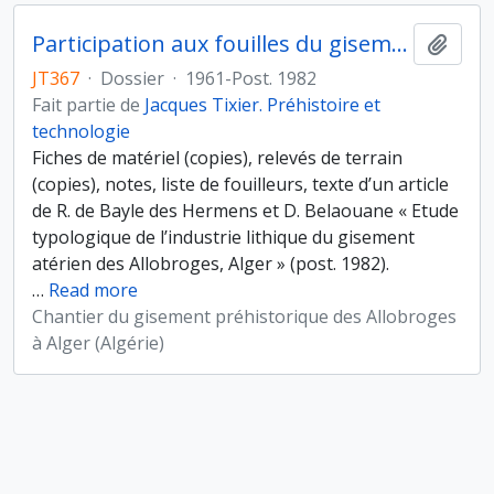
Participation aux fouilles du gisement préhistorique des Allobroges à Alger
Ajout
JT367
·
Dossier
·
1961-Post. 1982
Fait partie de
Jacques Tixier. Préhistoire et
technologie
Fiches de matériel (copies), relevés de terrain
(copies), notes, liste de fouilleurs, texte d’un article
de R. de Bayle des Hermens et D. Belaouane « Etude
typologique de l’industrie lithique du gisement
atérien des Allobroges, Alger » (post. 1982).
…
Read more
Chantier du gisement préhistorique des Allobroges
à Alger (Algérie)