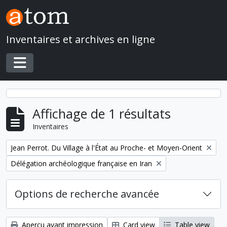
Skip to main content
Inventaires et archives en ligne
Toggle navigation
Affichage de 1 résultats
Inventaires
Remove filter:
Jean Perrot. Du Village à l'État au Proche- et Moyen-Orient
Remove filter:
Délégation archéologique française en Iran
Options de recherche avancée
Aperçu avant impression
Card view
Table view