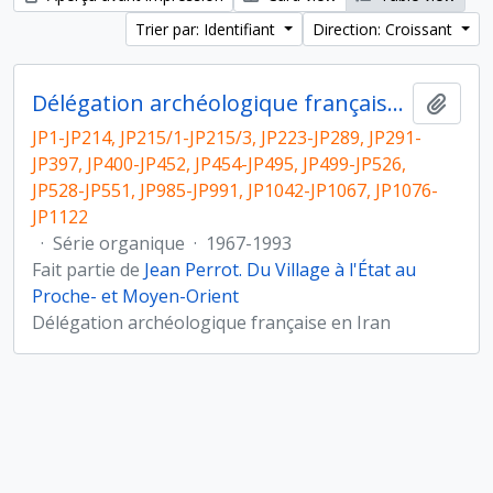
Trier par: Identifiant
Direction: Croissant
Délégation archéologique française en Iran
Ajout
JP1-JP214, JP215/1-JP215/3, JP223-JP289, JP291-
JP397, JP400-JP452, JP454-JP495, JP499-JP526,
JP528-JP551, JP985-JP991, JP1042-JP1067, JP1076-
JP1122
·
Série organique
·
1967-1993
Fait partie de
Jean Perrot. Du Village à l'État au
Proche- et Moyen-Orient
Délégation archéologique française en Iran