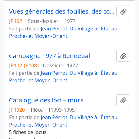
Vues générales des fouilles, des coupes stratigraphiques de l'habitats, des sols, des puits, des murs, des tombes et des fosses
Ajout
JP102
·
Sous-dossier
·
1977
Fait partie de
Jean Perrot. Du Village à l'État au
Proche- et Moyen-Orient
Campagne 1977 à Bendebal
Ajout
JP102-JP108
·
Dossier
·
1977
Fait partie de
Jean Perrot. Du Village à l'État au
Proche- et Moyen-Orient
Catalogue des loci – murs
Ajout
JP1020
·
Pièce
·
[1993-1995]
Fait partie de
Jean Perrot. Du Village à l'État au
Proche- et Moyen-Orient
5 fiches de locus