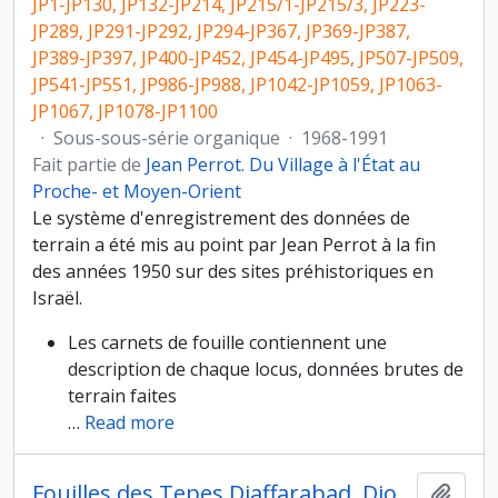
JP1-JP130, JP132-JP214, JP215/1-JP215/3, JP223-
JP289, JP291-JP292, JP294-JP367, JP369-JP387,
JP389-JP397, JP400-JP452, JP454-JP495, JP507-JP509,
JP541-JP551, JP986-JP988, JP1042-JP1059, JP1063-
JP1067, JP1078-JP1100
·
Sous-sous-série organique
·
1968-1991
Fait partie de
Jean Perrot. Du Village à l'État au
Proche- et Moyen-Orient
Le système d'enregistrement des données de
terrain a été mis au point par Jean Perrot à la fin
des années 1950 sur des sites préhistoriques en
Israël.
Les carnets de fouille contiennent une
description de chaque locus, données brutes de
terrain faites
…
Read more
Fouilles des Tepes Djaffarabad, Djowi et Bendebal
Ajout