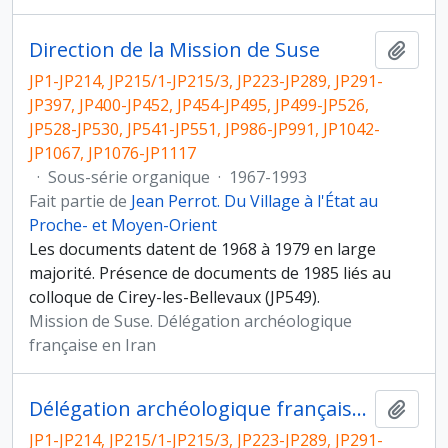
Direction de la Mission de Suse
Ajout
JP1-JP214, JP215/1-JP215/3, JP223-JP289, JP291-
JP397, JP400-JP452, JP454-JP495, JP499-JP526,
JP528-JP530, JP541-JP551, JP986-JP991, JP1042-
JP1067, JP1076-JP1117
·
Sous-série organique
·
1967-1993
Fait partie de
Jean Perrot. Du Village à l'État au
Proche- et Moyen-Orient
Les documents datent de 1968 à 1979 en large
majorité. Présence de documents de 1985 liés au
colloque de Cirey-les-Bellevaux (JP549).
Mission de Suse. Délégation archéologique
française en Iran
Délégation archéologique française en Iran
Ajout
JP1-JP214, JP215/1-JP215/3, JP223-JP289, JP291-