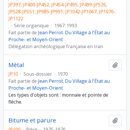
JP397, JP400-JP452, JP454-JP495, JP499-JP526,
JP528-JP551, JP985-JP991, JP1042-JP1067, JP1076-
JP1122
·
Série organique
·
1967-1993
Fait partie de
Jean Perrot. Du Village à l'État au
Proche- et Moyen-Orient
Délégation archéologique française en Iran
Métal
Ajout
JP10
·
Sous-dossier
·
1970
Fait partie de
Jean Perrot. Du Village à l'État au
Proche- et Moyen-Orient
Les types d'objets sont : monnaie et pointe de
flèche.
Bitume et parure
Ajout
JP100
·
Pièce
·
1975-1976