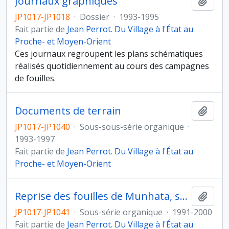
Journaux graphiques
Ajout
JP1017-JP1018
·
Dossier
·
1993-1995
Fait partie de
Jean Perrot. Du Village à l'État au
Proche- et Moyen-Orient
Ces journaux regroupent les plans schématiques
réalisés quotidiennement au cours des campagnes
de fouilles.
Documents de terrain
Ajout
JP1017-JP1040
·
Sous-sous-série organique
·
1993-1997
Fait partie de
Jean Perrot. Du Village à l'État au
Proche- et Moyen-Orient
Reprise des fouilles de Munhata, sous la direction de Catherine Commenge
Ajout
JP1017-JP1041
·
Sous-série organique
·
1991-2000
Fait partie de
Jean Perrot. Du Village à l'État au