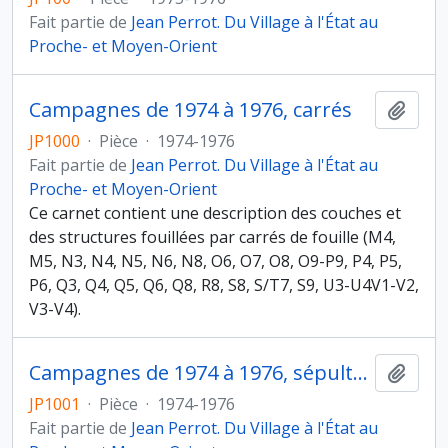
Fait partie de
Jean Perrot. Du Village à l'État au
Proche- et Moyen-Orient
Campagnes de 1974 à 1976, carrés
Ajout
JP1000
·
Pièce
·
1974-1976
Fait partie de
Jean Perrot. Du Village à l'État au
Proche- et Moyen-Orient
Ce carnet contient une description des couches et
des structures fouillées par carrés de fouille (M4,
M5, N3, N4, N5, N6, N8, O6, O7, O8, O9-P9, P4, P5,
P6, Q3, Q4, Q5, Q6, Q8, R8, S8, S/T7, S9, U3-U4V1-V2,
V3-V4).
Campagnes de 1974 à 1976, sépultures (Homo)
Ajout
JP1001
·
Pièce
·
1974-1976
Fait partie de
Jean Perrot. Du Village à l'État au