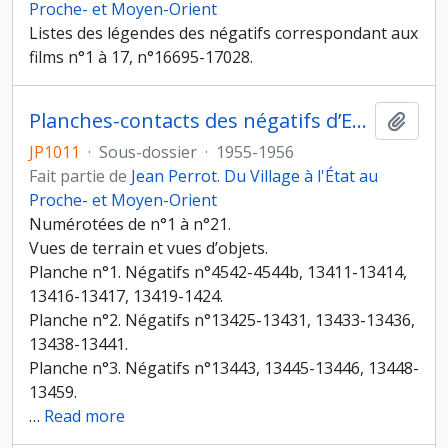
Proche- et Moyen-Orient
Listes des légendes des négatifs correspondant aux
films n°1 à 17, n°16695-17028.
Planches-contacts des négatifs d’Eynan du musée Rockfeller
Ajout
JP1011
·
Sous-dossier
·
1955-1956
Fait partie de
Jean Perrot. Du Village à l'État au
Proche- et Moyen-Orient
Numérotées de n°1 à n°21.
Vues de terrain et vues d’objets.
Planche n°1. Négatifs n°4542-4544b, 13411-13414,
13416-13417, 13419-1424.
Planche n°2. Négatifs n°13425-13431, 13433-13436,
13438-13441.
Planche n°3. Négatifs n°13443, 13445-13446, 13448-
13459.
…
Read more