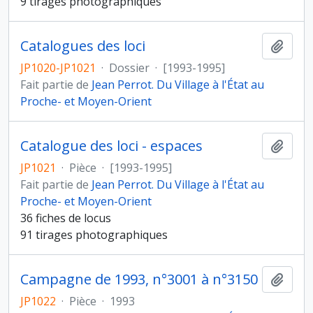
9 tirages photographiques
Catalogues des loci
Ajout
JP1020-JP1021
·
Dossier
·
[1993-1995]
Fait partie de
Jean Perrot. Du Village à l'État au
Proche- et Moyen-Orient
Catalogue des loci - espaces
Ajout
JP1021
·
Pièce
·
[1993-1995]
Fait partie de
Jean Perrot. Du Village à l'État au
Proche- et Moyen-Orient
36 fiches de locus
91 tirages photographiques
Campagne de 1993, n°3001 à n°3150
Ajout
JP1022
·
Pièce
·
1993