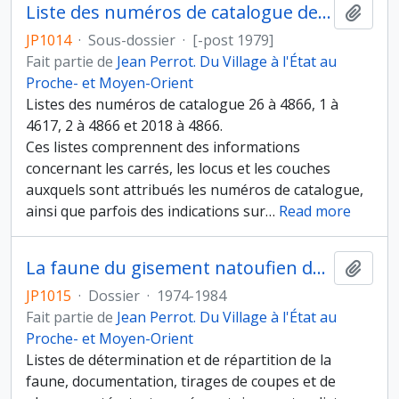
Liste des numéros de catalogue des campagnes de 1971 à 1979
Ajout
JP1014
·
Sous-dossier
·
[-post 1979]
Fait partie de
Jean Perrot. Du Village à l'État au
Proche- et Moyen-Orient
Listes des numéros de catalogue 26 à 4866, 1 à
4617, 2 à 4866 et 2018 à 4866.
Ces listes comprennent des informations
concernant les carrés, les locus et les couches
auxquels sont attribués les numéros de catalogue,
ainsi que parfois des indications sur
…
Read more
La faune du gisement natoufien de Mallaha (Eynan), Israël
Ajout
JP1015
·
Dossier
·
1974-1984
Fait partie de
Jean Perrot. Du Village à l'État au
Proche- et Moyen-Orient
Listes de détermination et de répartition de la
faune, documentation, tirages de coupes et de