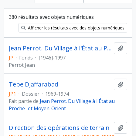
380 résultats avec objets numériques
Afficher les résultats avec des objets numériques
Jean Perrot. Du Village à l'État au Proche- et Moyen-Orient
Ajout
JP
·
Fonds
·
[1946]-1997
Perrot Jean
Tepe Djaffarabad
Ajout
JP1
·
Dossier
·
1969-1974
Fait partie de
Jean Perrot. Du Village à l'État au
Proche- et Moyen-Orient
Direction des opérations de terrain
Ajout