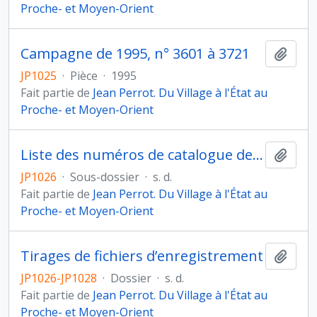
Proche- et Moyen-Orient
Campagne de 1995, n° 3601 à 3721
Ajout
JP1025
·
Pièce
·
1995
Fait partie de
Jean Perrot. Du Village à l'État au
Proche- et Moyen-Orient
Liste des numéros de catalogue des fouilles Jean Perrot
Ajout
JP1026
·
Sous-dossier
·
s. d.
Fait partie de
Jean Perrot. Du Village à l'État au
Proche- et Moyen-Orient
Tirages de fichiers d’enregistrement
Ajout
JP1026-JP1028
·
Dossier
·
s. d.
Fait partie de
Jean Perrot. Du Village à l'État au
Proche- et Moyen-Orient