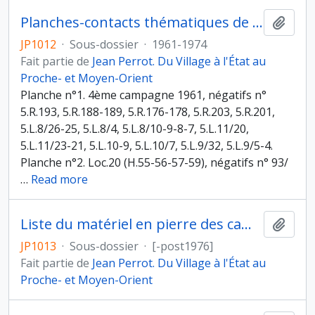
Planches-contacts thématiques de négatifs du musée Rockfeller
Ajout
JP1012
·
Sous-dossier
·
1961-1974
Fait partie de
Jean Perrot. Du Village à l'État au
Proche- et Moyen-Orient
Planche n°1. 4ème campagne 1961, négatifs n°
5.R.193, 5.R.188-189, 5.R.176-178, 5.R.203, 5.R.201,
5.L.8/26-25, 5.L.8/4, 5.L.8/10-9-8-7, 5.L.11/20,
5.L.11/23-21, 5.L.10-9, 5.L.10/7, 5.L.9/32, 5.L.9/5-4.
Planche n°2. Loc.20 (H.55-56-57-59), négatifs n° 93/
…
Read more
Liste du matériel en pierre des campagnes de 1955-1961 et 1971-1976
Ajout
JP1013
·
Sous-dossier
·
[-post1976]
Fait partie de
Jean Perrot. Du Village à l'État au
Proche- et Moyen-Orient