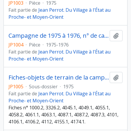
JP1003
·
Pièce
·
1975
Fait partie de
Jean Perrot. Du Village à l'État au
Proche- et Moyen-Orient
Campagne de 1975 à 1976, n° de catalogue 4500 à 4613
Ajout
JP1004
·
Pièce
·
1975-1976
Fait partie de
Jean Perrot. Du Village à l'État au
Proche- et Moyen-Orient
Fiches-objets de terrain de la campagne de 1975
Ajout
JP1005
·
Sous-dossier
·
1975
Fait partie de
Jean Perrot. Du Village à l'État au
Proche- et Moyen-Orient
Fiches n° 1000.2, 3326.2, 4045.1, 4049.1, 4055.1,
4058.2, 4061.1, 4063.1, 4087.1, 4087.2, 4087.3, 4101,
4106.1, 4106.2, 4112, 4155.1, 4174.1.