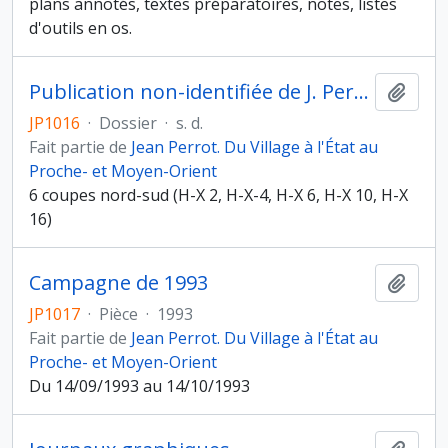
plans annotés, textes préparatoires, notes, listes
d'outils en os.
Publication non-identifiée de J. Perrot
Ajout
JP1016
·
Dossier
·
s. d.
Fait partie de
Jean Perrot. Du Village à l'État au
Proche- et Moyen-Orient
6 coupes nord-sud (H-X 2, H-X-4, H-X 6, H-X 10, H-X
16)
Campagne de 1993
Ajout
JP1017
·
Pièce
·
1993
Fait partie de
Jean Perrot. Du Village à l'État au
Proche- et Moyen-Orient
Du 14/09/1993 au 14/10/1993