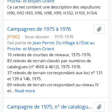
Proche- et Moyen-Orient
Ce carnet contient une description des sépultures
H90, H92 H93, H96, H98, H99, H102, H103, H104.
Campagnes de 1975 à 1976
Ajout
JP1002
·
Sous-dossier
·
1975-1976
Fait partie de
Jean Perrot. Du Village à l'État au
Proche- et Moyen-Orient
10 relevés de courbes de niveaux, 1975-1976.
83 relevés de terrain classés par numéros de
catalogues (n° 4500 à 4612), 1975-1976.
37 relevés de terrain correspondant aux loci n° 131
et 139 à 146, 1975.
69 relevés de terrain correspondant au niveau IV
et
…
Read more
Campagne de 1975, n° de catalogue 4054 à 4173
Ajout