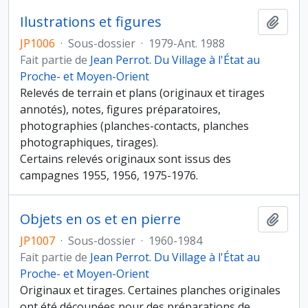
Ilustrations et figures
Ajout
JP1006
·
Sous-dossier
·
1979-Ant. 1988
Fait partie de
Jean Perrot. Du Village à l'État au
Proche- et Moyen-Orient
Relevés de terrain et plans (originaux et tirages
annotés), notes, figures préparatoires,
photographies (planches-contacts, planches
photographiques, tirages).
Certains relevés originaux sont issus des
campagnes 1955, 1956, 1975-1976.
Objets en os et en pierre
Ajout
JP1007
·
Sous-dossier
·
1960-1984
Fait partie de
Jean Perrot. Du Village à l'État au
Proche- et Moyen-Orient
Originaux et tirages. Certaines planches originales
ont été découpées pour des préparations de