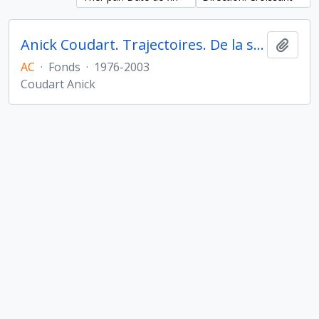
Anick Coudart. Trajectoires. De la sédentarisation à l'État
Ajout
AC
·
Fonds
·
1976-2003
Coudart Anick