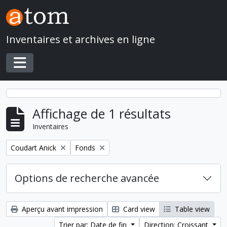
Skip to main content
Inventaires et archives en ligne
Toggle navigation
Affichage de 1 résultats
Inventaires
Remove filter:
Remove filter:
Coudart Anick
Fonds
Options de recherche avancée
Aperçu avant impression
Card view
Table view
Trier par: Date de fin
Direction: Croissant