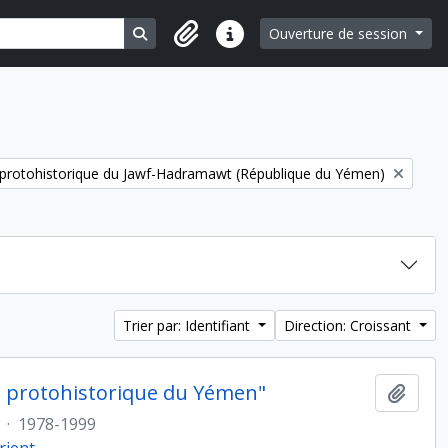
Search in browse page
Ouverture de session
Liens rapides
t protohistorique du Jawf-Hadramawt (République du Yémen)
Trier par: Identifiant
Direction: Croissant
et protohistorique du Yémen"
Ajout
·
1978-1999