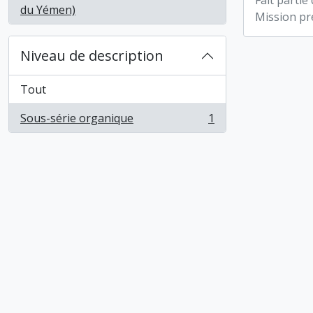
Fait partie
, 1 résultats
du Yémen)
Mission pr
Niveau de description
Tout
Sous-série organique
1
, 1 résultats