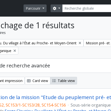
Rechercher
Search options
Parcourir
ichage de 1 résultats
ires
Remove filter:
. Du village à l'État au Proche- et Moyen-Orient
Mission pré- e
ganique
de recherche avancée
nt impression
Card view
Table view
tion de la mission "Etude du peuplement pré- 
52, SC153/1-SC153/28, SC154-SC156
·
Sous-série organique