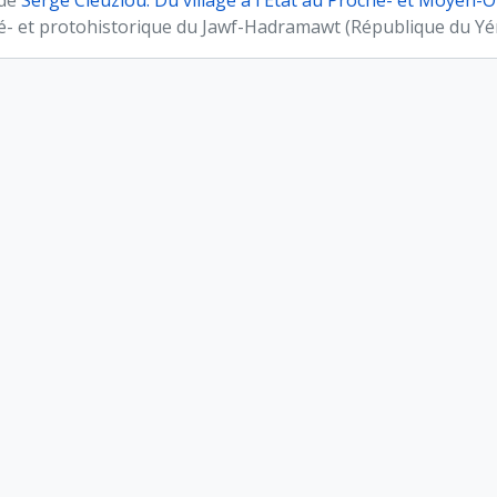
 de
Serge Cleuziou. Du village à l'État au Proche- et Moyen-O
é- et protohistorique du Jawf-Hadramawt (République du Y