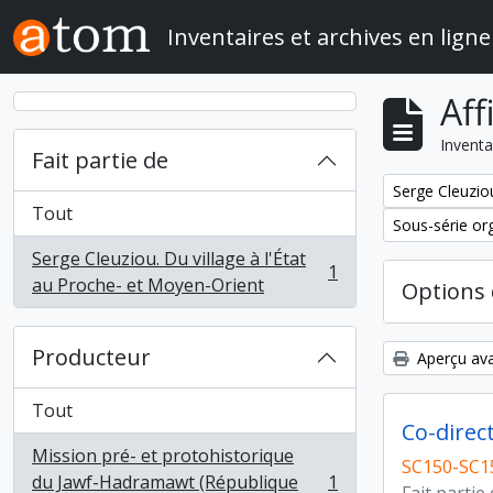
Skip to main content
Inventaires et archives en ligne
Aff
Inventa
Fait partie de
Remove filter:
Serge Cleuziou
Tout
Remove filter:
Sous-série or
Serge Cleuziou. Du village à l'État
1
, 1 résultats
au Proche- et Moyen-Orient
Options 
Producteur
Aperçu ava
Tout
Co-direc
Mission pré- et protohistorique
SC150-SC1
du Jawf-Hadramawt (République
1