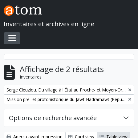
Skip to main content
Inventaires et archives en ligne
Toggle navigation
Affichage de 2 résultats
Inventaires
Remove filter:
Serge Cleuziou. Du village à l'État au Proche- et Moyen-Orient
Remove filter:
Mission pré- et protohistorique du Jawf-Hadramawt (République du Yémen)
Options de recherche avancée
Aperçu avant impression
Card view
Table view