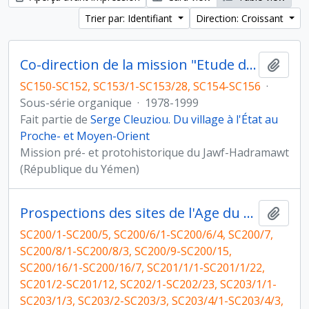
Trier par: Identifiant
Direction: Croissant
Co-direction de la mission "Etude du peuplement pré- et protohistorique du Yémen"
Ajout
SC150-SC152, SC153/1-SC153/28, SC154-SC156
·
Sous-série organique
·
1978-1999
Fait partie de
Serge Cleuziou. Du village à l'État au
Proche- et Moyen-Orient
Mission pré- et protohistorique du Jawf-Hadramawt
(République du Yémen)
Prospections des sites de l'Age du Bronze au Yémen
Ajout
SC200/1-SC200/5, SC200/6/1-SC200/6/4, SC200/7,
SC200/8/1-SC200/8/3, SC200/9-SC200/15,
SC200/16/1-SC200/16/7, SC201/1/1-SC201/1/22,
SC201/2-SC201/12, SC202/1-SC202/23, SC203/1/1-
SC203/1/3, SC203/2-SC203/3, SC203/4/1-SC203/4/3,