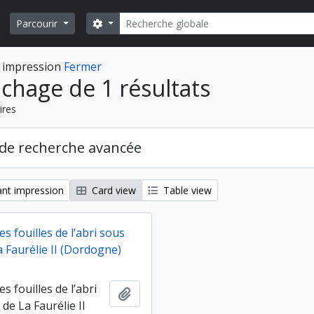
Rechercher
Search options
Parcourir
 impression
Fermer
ichage de 1 résultats
ires
de recherche avancée
nt impression
Card view
Table view
es fouilles de l’abri sous
 Faurélie II (Dordogne)
s fouilles de l’abri
Ajouter au presse-papier
de La Faurélie II