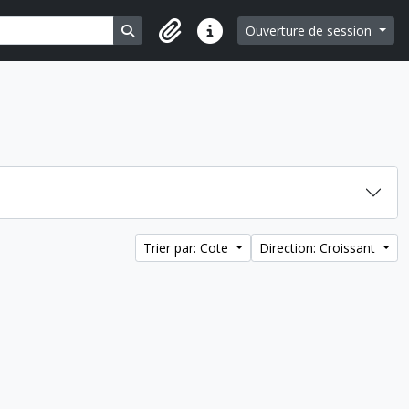
Search in browse page
Ouverture de session
Liens rapides
Trier par: Cote
Direction: Croissant