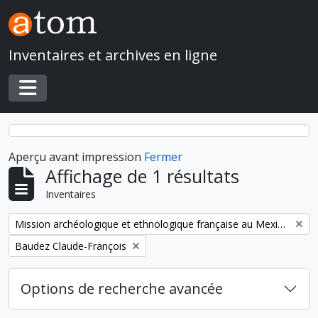
Skip to main content
Inventaires et archives en ligne
Toggle navigation
Aperçu avant impression
Fermer
Affichage de 1 résultats
Inventaires
Remove filter:
Mission archéologique et ethnologique française au Mexique
Remove filter:
Baudez Claude-François
Options de recherche avancée