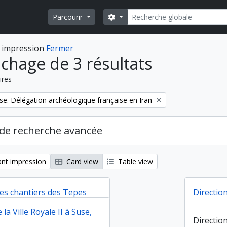
Rechercher
Search options
Parcourir
 impression
Fermer
ichage de 3 résultats
ires
se. Délégation archéologique française en Iran
de recherche avancée
nt impression
Card view
Table view
des chantiers des Tepes
Directio
, Djowi et Bendebal (Iran)
 la Ville Royale II à Suse,
Directio