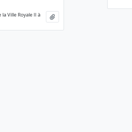
es chantiers des
Ajouter au presse-papier
farabad, Djowi et
la Ville Royale II à
Ajouter au presse-papier
Iran)