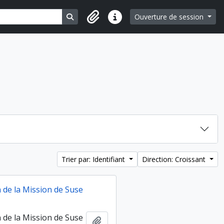
Search in browse page
Ouverture de session
Liens rapides
Trier par: Identifiant
Direction: Croissant
n de la Mission de Suse
n de la Mission de Suse
Ajouter au presse-papier