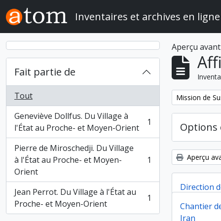
Skip to main content
Inventaires et archives en ligne
Aperçu avant
Aff
Fait partie de
Inventa
Tout
Remove filter:
Mission de Su
Geneviève Dollfus. Du Village à
1
Options 
, 1 résultats
l'État au Proche- et Moyen-Orient
Pierre de Miroschedji. Du Village
Aperçu ava
à l'État au Proche- et Moyen-
1
, 1 résultats
Orient
Direction 
Jean Perrot. Du Village à l'État au
1
Djaffarabad
, 1 résultats
Proche- et Moyen-Orient
Chantier de
Iran