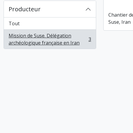
Direction d
Producteur
Tepes Djaf
Chantier de 
Bendebal (
Suse, Iran
Tout
Mission de Suse. Délégation
3
, 3 résultats
archéologique française en Iran