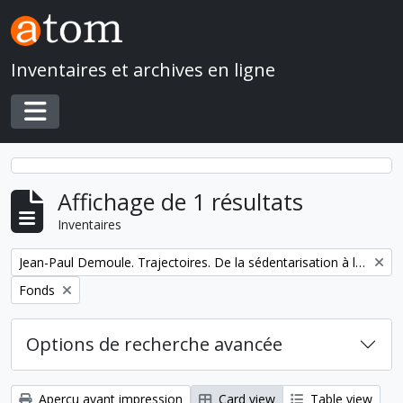
Skip to main content
Inventaires et archives en ligne
Toggle navigation
Affichage de 1 résultats
Inventaires
Remove filter:
Jean-Paul Demoule. Trajectoires. De la sédentarisation à l'État
Remove filter:
Fonds
Options de recherche avancée
Aperçu avant impression
Card view
Table view