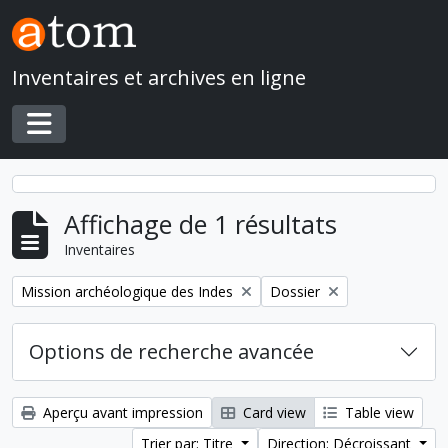
Skip to main content
Inventaires et archives en ligne
Toggle navigation
Affichage de 1 résultats
Inventaires
Remove filter:
Remove filter:
Mission archéologique des Indes
Dossier
Options de recherche avancée
Aperçu avant impression
Card view
Table view
Trier par: Titre
Direction: Décroissant