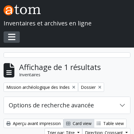
Skip to main content
Inventaires et archives en ligne
Toggle navigation
Affichage de 1 résultats
Inventaires
Remove filter:
Remove filter:
Mission archéologique des Indes
Dossier
Options de recherche avancée
Aperçu avant impression
Card view
Table view
Trier par: Titre
Direction: Croissant