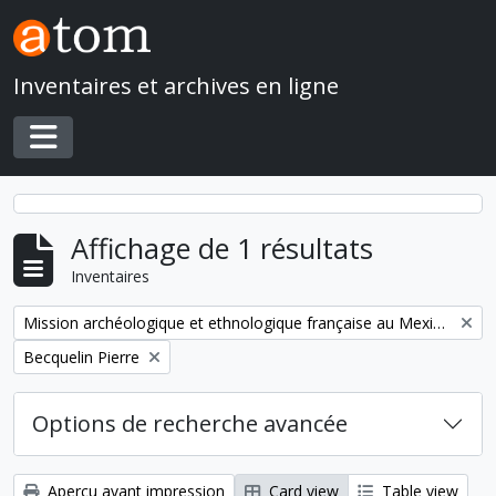
Skip to main content
Inventaires et archives en ligne
Toggle navigation
Affichage de 1 résultats
Inventaires
Remove filter:
Mission archéologique et ethnologique française au Mexique
Remove filter:
Becquelin Pierre
Options de recherche avancée
Aperçu avant impression
Card view
Table view