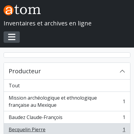
Skip to main content
Inventaires et archives en ligne
Toggle navigation
Producteur
Tout
Mission archéologique et ethnologique
1
, 1 résultats
française au Mexique
Baudez Claude-François
1
, 1 résultats
Becquelin Pierre
1
, 1 résultats