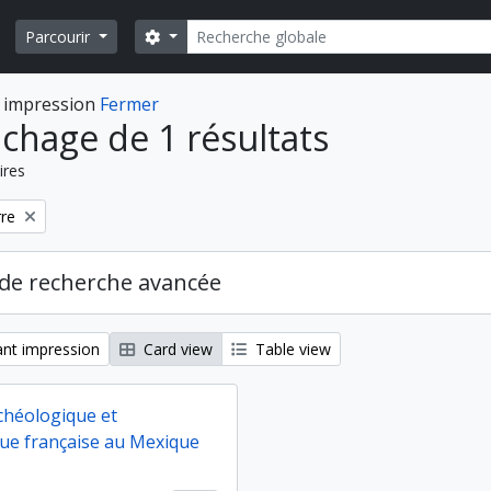
Rechercher
Search options
Parcourir
 impression
Fermer
ichage de 1 résultats
ires
rre
de recherche avancée
nt impression
Card view
Table view
chéologique et
ue française au Mexique