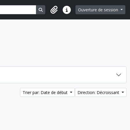
Search in browse page
Ouverture de session
Liens rapides
Trier par: Date de début
Direction: Décroissant