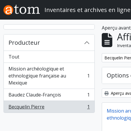
Skip to main content
Inventaires et archives en ligne
Aperçu avant
Aff
Producteur
Inventa
Tout
Remove filter:
Becquelin Pie
Mission archéologique et
Options 
ethnologique française au
1
, 1 résultats
Mexique
Aperçu ava
Baudez Claude-François
1
, 1 résultats
Becquelin Pierre
1
, 1 résultats
Mission ar
ethnologiq