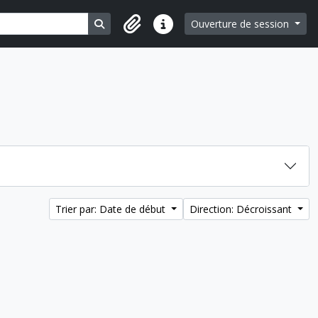
Search in browse page
Ouverture de session
Liens rapides
Trier par: Date de début
Direction: Décroissant