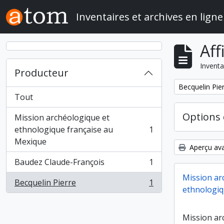
Skip to main content
Inventaires et archives en ligne
Aff
Inventa
Producteur
Remove filter:
Becquelin Pie
Tout
Options 
Mission archéologique et
ethnologique française au
1
, 1 résultats
Mexique
Aperçu ava
Baudez Claude-François
1
, 1 résultats
Mission ar
Becquelin Pierre
1
, 1 résultats
ethnologiq
Mission ar