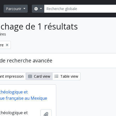
Rechercher
Search options
Parcourir
ichage de 1 résultats
ires
rre
de recherche avancée
nt impression
Card view
Table view
chéologique et
ue française au Mexique
chéologique et
Ajouter au presse-papier