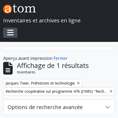
Skip to main content
Inventaires et archives en ligne
Toggle navigation
Aperçu avant impression
Fermer
Affichage de 1 résultats
Inventaires
Remove filter:
Jacques Tixier. Préhistoire et technologie
Remove filter:
Recherche coopérative sur programme 476 (CNRS) "Recherche anthropologique au Proche- et Moyen-Orient"
Options de recherche avancée