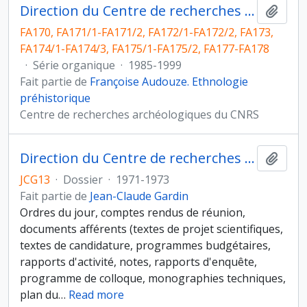
Direction du Centre de recherches archéologiques
Ajout
FA170, FA171/1-FA171/2, FA172/1-FA172/2, FA173,
FA174/1-FA174/3, FA175/1-FA175/2, FA177-FA178
·
Série organique
·
1985-1999
Fait partie de
Françoise Audouze. Ethnologie
préhistorique
Centre de recherches archéologiques du CNRS
Direction du Centre de recherches archéologiques, comités
Ajout
JCG13
·
Dossier
·
1971-1973
Fait partie de
Jean-Claude Gardin
Ordres du jour, comptes rendus de réunion,
documents afférents (textes de projet scientifiques,
textes de candidature, programmes budgétaires,
rapports d'activité, notes, rapports d'enquête,
programme de colloque, monographies techniques,
plan du
…
Read more