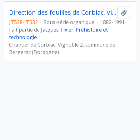
Direction des fouilles de Corbiac, Vignoble 2, commune de Bergerac (Dordogne)
Ajout
JT528-JT532
·
Sous-série organique
·
1882-1991
Fait partie de
Jacques Tixier. Préhistoire et
technologie
Chantier de Corbiac, Vignoble 2, commune de
Bergerac (Dordogne)